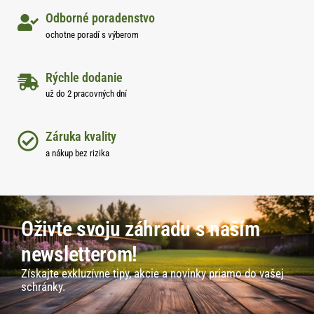
Odborné poradenstvo
ochotne poradí s výberom
Rýchle dodanie
už do 2 pracovných dní
Záruka kvality
a nákup bez rizika
Oživte svoju záhradu s naším
newsletterom!
Získajte exkluzívne tipy, akcie a novinky priamo do vašej
schránky.