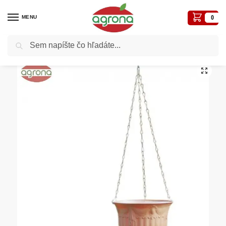
MENU
0
Vyhľadávanie
Domov
Nezaradené
Donicka visiaca Grecka 19cm tehlový
/
/