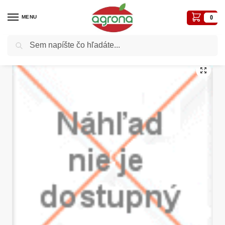
MENU
0
Vyhľadávanie
Domov
Kvetináče, plôtiky, sadbovače, vázy, truhlíky...
Plastové
Donicka Afro 45cm tehlová
/
/
/