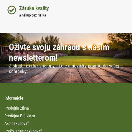
Záruka kvality
a nákup bez rizika
Oživte svoju záhradu s naším
newsletterom!
Získajte exkluzívne tipy, akcie a novinky priamo do vašej
schránky.
Informácie
Predajňa Žilina
Predajňa Prievidza
Ako nakupovať
Prečo u nás nakupovať