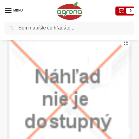
MENU
0
Vyhľadávanie
Domov
Zavlažovací program
Mikrozadažďovače a zahmlievače
Dierovač 4mm
/
/
/