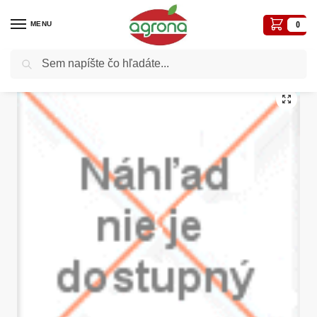
MENU
0
Vyhľadávanie
Domov
Kvetináče, plôtiky, sadbovače, vázy, truhlíky...
Truhlíky plast
Diala mini SSC 20cm tehl.truh.bez podl.
/
/
/