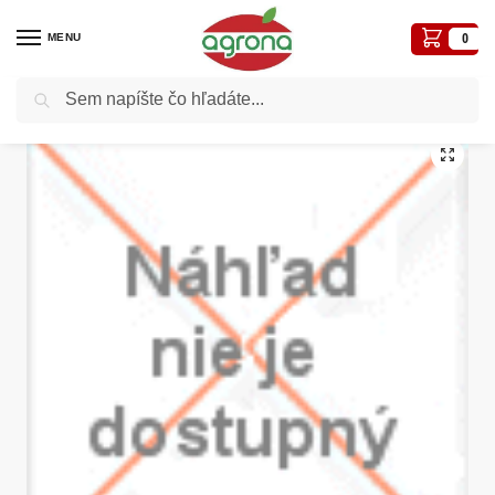
MENU
0
Vyhľadávanie
Domov
Kvetináče, plôtiky, sadbovače, vázy, truhlíky...
Truhlíky plast
Diala mini CSC 30cm tehl.truh.s podlož.
/
/
/