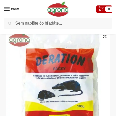
MENU
0
Vyhľadávanie
Domov
Postreky-prípravky proti chorobám a škodcom
Proti hlodavcom
Deration sáčky 200g-myši, potkany,hraboš
/
/
/