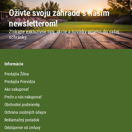
Oživte svoju záhradu s naším
newsletterom!
Získajte exkluzívne tipy, akcie a novinky priamo do vašej
schránky.
Informácie
Predajňa Žilina
Predajňa Prievidza
Ako nakupovať
Prečo u nás nakupovať
Obchodné podmienky
Ochrana osobných údajov
Reklamačný poriadok
Odstúpenie od zmluvy