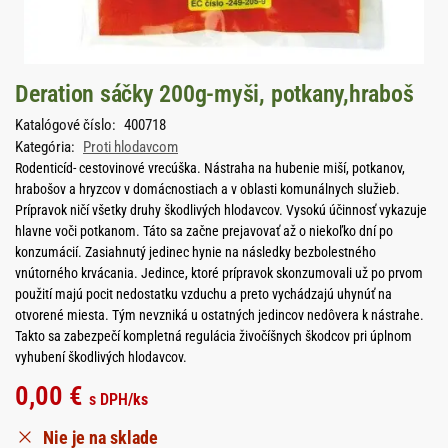
Deration sáčky 200g-myši, potkany,hraboš
Katalógové číslo:
400718
Kategória:
Proti hlodavcom
Rodenticíd- cestovinové vrecúška. Nástraha na hubenie miší, potkanov,
hrabošov a hryzcov v domácnostiach a v oblasti komunálnych služieb.
Prípravok ničí všetky druhy škodlivých hlodavcov. Vysokú účinnosť vykazuje
hlavne voči potkanom. Táto sa začne prejavovať až o niekoľko dní po
konzumácií. Zasiahnutý jedinec hynie na následky bezbolestného
vnútorného krvácania. Jedince, ktoré prípravok skonzumovali už po prvom
použití majú pocit nedostatku vzduchu a preto vychádzajú uhynúť na
otvorené miesta. Tým nevzniká u ostatných jedincov nedôvera k nástrahe.
Takto sa zabezpečí kompletná regulácia živočíšnych škodcov pri úplnom
vyhubení škodlivých hlodavcov.
0,00
€
s DPH
/ks
Nie je na sklade