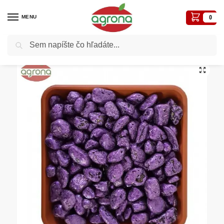
MENU
0
Vyhľadávanie
Domov
Ostatné nezaradené tovary
Dekoračný štrk Mirage Purple 8/16mm 5kg – fialový
/
/