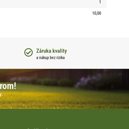
1
10,00
Záruka kvality
a nákup bez rizika
erom!
y.