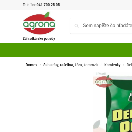
Telefón:
041 700 25 05
Záhradkárske potreby
Domov
Substráty, rašelina, kôra, keramzit
Kamienky
De
/
/
/