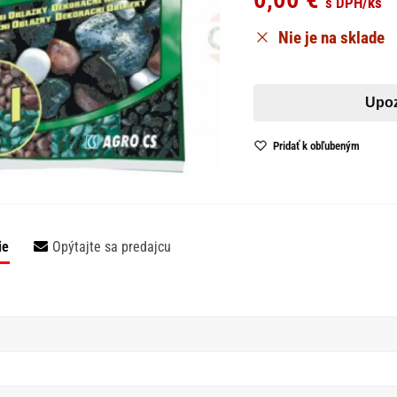
s DPH
/ks
Nie je na sklade
Pridať k obľubeným
ie
Opýtajte sa predajcu