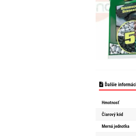
Ďalšie informác
Hmotnosť
Čiarový kód
Merná jednotka