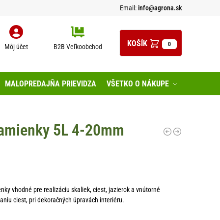
Email:
info@agrona.sk
0
Môj účet
B2B Veľkoobchod
MALOPREDAJŇA PRIEVIDZA
VŠETKO O NÁKUPE
kamienky 5L 4-20mm
ky vhodné pre realizáciu skaliek, ciest, jazierok a vnútorné
aniu ciest, pri dekoračných úpravách interiéru.