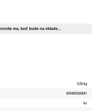
5,00 kg
859400500841
ks