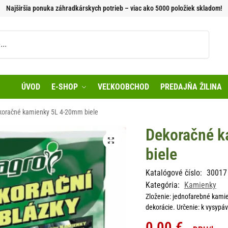
Najširšia ponuka záhradkárskych potrieb – viac ako 5000 položiek skladom!
Vyhľadávanie
ÚVOD
E-SHOP
VEĽKOOBCHOD
PREDAJŇA ŽILINA
koračné kamienky 5L 4-20mm biele
Dekoračné 
biele
Katalógové číslo:
30017
Kategória:
Kamienky
Zloženie: jednofarebné kamien
dekorácie. Určenie: k vysypáv
0,00
€