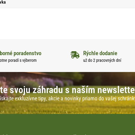
vka
borné poradenstvo
Rýchle dodanie
otne poradí s výberom
už do 2 pracovných dní
te svoju záhradu s naším newslett
ískajte exkluzívne tipy, akcie a novinky priamo do vašej schránk