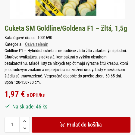
Cuketa SM Goldline/Goldena F1 – žltá, 1,5g
Katalógové číslo:
1001690
Kategória:
Osivá zelenín
Goldline F1 – Hybridná cuketa s netradične zlato žlto zafarbenými plodmi.
Chuťove vynikajúca, sladkastá, kompaktná s vyšším obsahom
betakaroténu. Mladé listy za nízkych teplôt majú výrazne žltú kresbu, ktorá
je odrodovým znakom a neprejaví sa na znížení úrody. Listy v neskoršom
štádiu sú tmavozelené. Vegetačné obdobie do prvého zberu 60-65 dní.
Spon 120-150×80 cm.
1,97
€
s DPH
/ks
Na sklade: 46 ks
Pridať do košíka