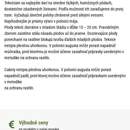
Tekviciam sa najlepšie darí na stredne ťažkých, humóznych pôdach,
dostatočne zásobených živinami. Podľa možnosti ich zaraďujeme do prvej
trate. Vyžadujú slnečné polohy chránené pred silnými vetrami.
Najvhodnejšie je priamy výsev v polovici mája.
Plody tekvíc zberáme v mladom štádiu v dĺžke 15 – 25 cm. Pravidelným
zberom zaistíme stálu násadu plodov až do jesene. Dozrievajúce plody
ponechané na rastline blokujú tvorbu ďalších mladých plodov. Tekvice
netrpia plesňou uhorkovou. V polovici augusta môže porast napadnúť
múčnatka, proti ktorému je možné účinne zasiahnuť prípravky uvedenými v
metodike na ochranu rastlín.
Cukety netrpia plesňou uhorkovou. V polovici augusta môže porast
napadnúť padlí, proti ktorej možno účinne zasiahnúť prípravkami uvedenými
v metodike
na ochranu rastlín.
Výhodné ceny
na produkty v našej ponuke