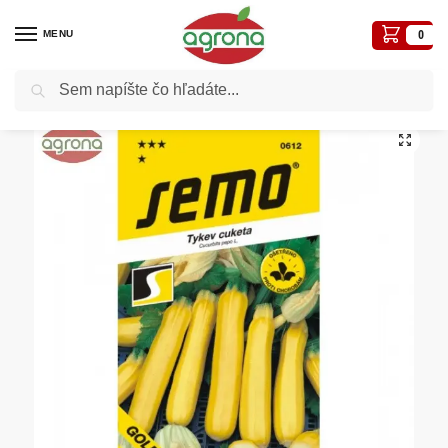
MENU
0
Vyhľadávanie
Domov
Semená - osivá
Osivá zelenín
Cuketa SM Goldline/Goldena F1 – žltá, 1,5g
/
/
/