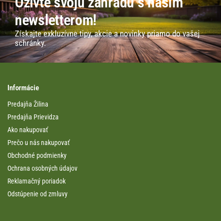
Oživte svoju záhradu s naším
newsletterom!
Získajte exkluzívne tipy, akcie a novinky priamo do vašej
schránky.
Informácie
Predajňa Žilina
Predajňa Prievidza
Ako nakupovať
Prečo u nás nakupovať
Obchodné podmienky
Ochrana osobných údajov
Reklamačný poriadok
Odstúpenie od zmluvy