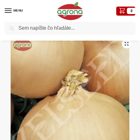
MENU
0
Vyhľadávanie
Domov
Semená profi balenia
Cibuľa jarná ZS Všetana 250g
/
/