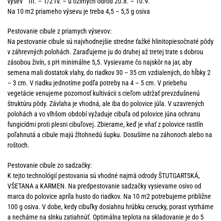
výsev III. – 1/2 IV. – u ozimých odrôd 20.8. – 10.9.
Na 10 m2 priameho výsevu je treba 4,5 – 5,5 g osiva
Pestovanie cibule z priamych výsevov:
Na pestovanie cibule sú najvhodnejšie stredne ťažké hlinitopiesočnaté pôdy
v záhrevných polohách. Zaraďujeme ju do druhej až tretej trate s dobrou
zásobou živín, s pH minimálne 5,5. Vysievame čo najskôr na jar, aby
semena mali dostatok vlahy, do riadkov 30 – 35 cm vzdialených, do hĺbky 2
– 3 cm. V riadku jednotíme podľa potreby na 4 – 5 cm. V priebehu
vegetácie venujeme pozornosť kultivácii s cieľom udržať prevzdušnenú
štruktúru pôdy. Závlaha je vhodná, ale iba do polovice júla. V uzavrených
polohách a vo vlhšom období vyžaduje cibuľa od polovice júna ochranu
fungicídmi proti plesni cibuľovej. Zbierame, keď je vňať z polovice rastlín
poľahnutá a cibule majú žltohnedú šupku. Dosušíme na záhonoch alebo na
roštoch.
Pestovanie cibule zo sadzačky:
K tejto technológií pestovania sú vhodné najmä odrody ŠTUTGARTSKÁ,
VŠETANA a KARMEN. Na predpestovanie sadzačky vysievame osivo od
marca do polovice apríla husto do riadkov. Na 10 m2 potrebujeme približne
100 g osiva. V dobe, kedy cibuľky dosiahnu hrúbku cerucky, porast vytrháme
a necháme na slnku zatiahnúť. Optimálna teplota na skladovanie je do 5