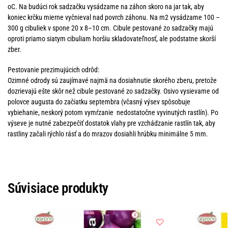
oC. Na budúci rok sadzačku vysádzame na záhon skoro na jar tak, aby
koniec krčku mierne vyčnieval nad povrch záhonu. Na m2 vysádzame 100 –
300 g cibuliek v spone 20 x 8–10 cm. Cibule pestované zo sadzačky majú
oproti priamo siatym cibuliam horšiu skladovateľnosť, ale podstatne skorší
zber.
Pestovanie prezimujúcich odrôd:
Ozimné odrody sú zaujímavé najmä na dosiahnutie skorého zberu, pretože
dozrievajú ešte skôr než cibule pestované zo sadzačky. Osivo vysievame od
polovce augusta do začiatku septembra (včasný výsev spôsobuje
vybiehanie, neskorý potom vymŕzanie nedostatočne vyvinutých rastlín). Po
výseve je nutné zabezpečiť dostatok vlahy pre vzchádzanie rastlín tak, aby
rastliny začali rýchlo rásť a do mrazov dosiahli hrúbku minimálne 5 mm.
Súvisiace produkty