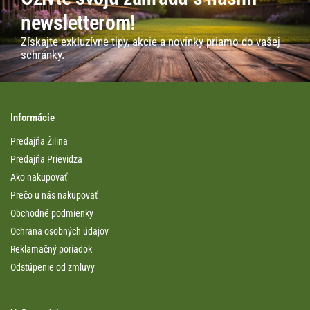
newsletterom!
Získajte exkluzívne tipy, akcie a novinky priamo do vašej
schránky.
Informácie
Predajňa Žilina
Predajňa Prievidza
Ako nakupovať
Prečo u nás nakupovať
Obchodné podmienky
Ochrana osobných údajov
Reklamačný poriadok
Odstúpenie od zmluvy