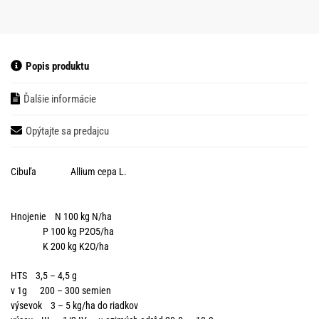
Popis produktu
Ďalšie informácie
Opýtajte sa predajcu
Cibuľa Allium cepa L.
Hnojenie N 100 kg N/ha
P 100 kg P2O5/ha
K 200 kg K2O/ha
HTS 3,5 – 4,5 g
v 1g 200 – 300 semien
výsevok 3 – 5 kg/ha do riadkov