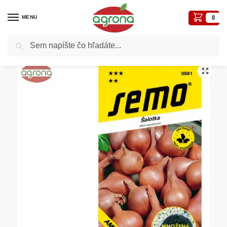
MENU
0
Vyhľadávanie
Domov
Semená - osivá
Osivá zelenín
Cibuľa jarná SM Ambition F1 – šalotka 50 sem.
/
/
/