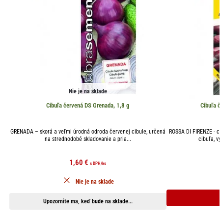
Nie je na sklade
Cibuľa červená DS Grenada, 1,8 g
Cibuľa 
GRENADA – skorá a veľmi úrodná odroda červenej cibule, určená
ROSSA DI FIRENZE - c
na strednodobé skladovanie a pria...
cibuľa, 
1,60
€
s DPH
/ks
Nie je na sklade
Upozornite ma, keď bude na sklade...