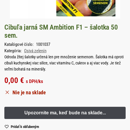
Cibuľa jarná SM Ambition F1 – šalotka 50
sem.
Katalógové číslo:
1001037
Kategória:
Osivá zelenín
Odroda žltej šalotky určená len pre množenie semenom. Šalotka má oproti
cibuli kuchynskej viac silice, viac vitamínu C, cukrov a aj viac vody. Je tiež
veľmi bohatá na minerály.
0,00
€
s DPH
/ks
Nie je na sklade
Pridať k obľubeným