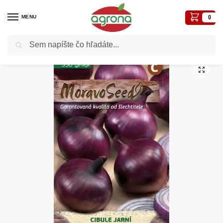
MENU
0
Vyhľadávanie
Domov
Cibuľa jarná MS Grenada červená 2g/ 350s.
/