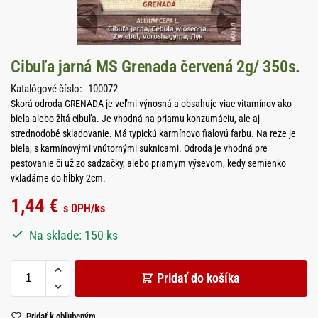
Cibuľa jarná MS Grenada červená 2g/ 350s.
Katalógové číslo:
100072
Skorá odroda GRENADA je veľmi výnosná a obsahuje viac vitamínov ako
biela alebo žltá cibuľa. Je vhodná na priamu konzumáciu, ale aj
strednodobé skladovanie. Má typickú karmínovo fialovú farbu. Na reze je
biela, s karmínovými vnútornými suknicami. Odroda je vhodná pre
pestovanie či už zo sadzačky, alebo priamym výsevom, kedy semienko
vkladáme do hĺbky 2cm.
1,44
€
s DPH
/ks
Na sklade: 150 ks
Pridať do košíka
Pridať k obľubeným