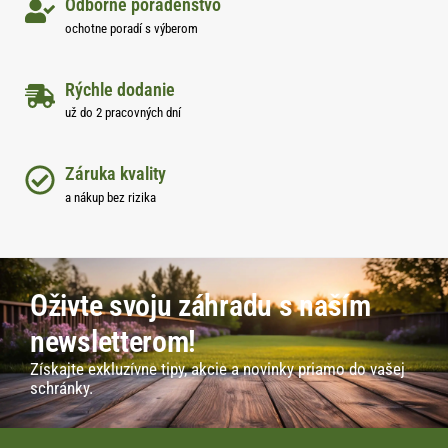
Odborné poradenstvo
ochotne poradí s výberom
Rýchle dodanie
už do 2 pracovných dní
Záruka kvality
a nákup bez rizika
Oživte svoju záhradu s naším
newsletterom!
Získajte exkluzívne tipy, akcie a novinky priamo do vašej
schránky.