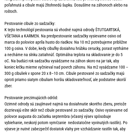
poľahnutá a cibule majú žltohnedú šupku. Dosušíme na záhonoch alebo na
roštoch.
Pestovanie cibule zo sadzačky:
K tejto technológií pestovania sú vhodné najmä odrody ŠTUTGARTSKÁ,
VŠETANA a KARMEN. Na predpestovanie sadzačky vysievame osivo od
marca do polovice apríla husto do riadkov. Na 10 m2 potrebujeme približne
100 g osiva. V dobe, kedy cibuľky dosiahnu hrúbku cerucky, porast vytrháme
a necháme na slnku zatiahnúť. Optimálna teplota na skladovanie je do 5
oC. Na budúci rok sadzačku vysádzame na záhon skoro na jar tak, aby
koniec krčku mierne vyčnieval nad povrch záhonu. Na m2 vysádzame 100 –
300 g cibuliek v spone 20 x 8–10 cm. Cibule pestované zo sadzačky majú
oproti priamo siatym cibuliam horšiu skladovateľnosť, ale podstatne skorší
zber.
Pestovanie prezimujúcich odrôd:
Ozimné odrody sú zaujímavé najmä na dosiahnutie skorého zberu, pretože
dozrievajú ešte skôr než cibule pestované zo sadzačky. Osivo vysievame od
polovce augusta do začiatku septembra (včasný výsev spôsobuje
vybiehanie, neskorý potom vymŕzanie nedostatočne vyvinutých rastlín). Po
výseve je nutné zabezpečiť dostatok vlahy pre vzchádzanie rastlín tak, aby