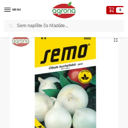
MENU
0
Vyhľadávanie
Domov
Semená - osivá
Osivá zelenín
Cibuľa jarná biela SM Agostana 1g
/
/
/