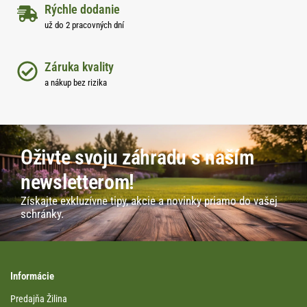
Rýchle dodanie
už do 2 pracovných dní
Záruka kvality
a nákup bez rizika
Oživte svoju záhradu s naším
newsletterom!
Získajte exkluzívne tipy, akcie a novinky priamo do vašej
schránky.
Informácie
Predajňa Žilina