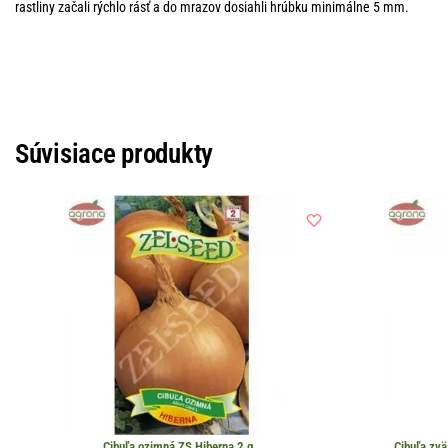
rastliny začali rýchlo rásť a do mrazov dosiahli hrúbku minimálne 5 mm.
Súvisiace produkty
Cibuľa ozimná ZS Hiberna 2 g
Cibuľa zv