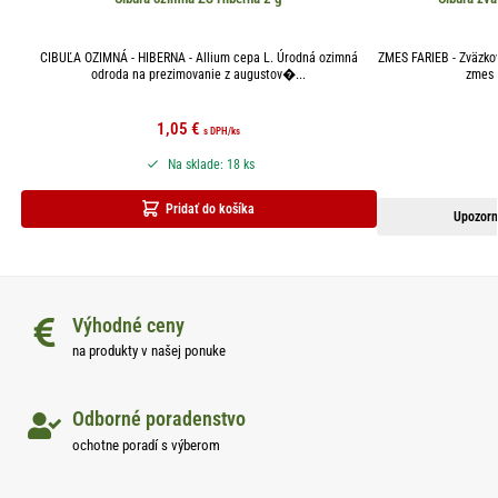
CIBUĽA OZIMNÁ - HIBERNA - Allium cepa L. Úrodná ozimná
ZMES FARIEB - Zväzkov
odroda na prezimovanie z augustov�...
zmes č
1,05
€
s DPH
/ks
Na sklade: 18 ks
Pridať do košíka
Upozorn
Výhodné ceny
na produkty v našej ponuke
Odborné poradenstvo
ochotne poradí s výberom