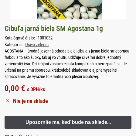
Cibuľa jarná biela SM Agostana 1g
Katalógové číslo:
1001032
Kategória:
Osivá zelenín
AGOSTANA – úrodná jesenná odroda bielej cibule s jasno bielo-striebornou
farbou a to ako šupky, tak aj vo vnútri. Udržuje si veľmi dobre jednotný
vretenovitý tvar. Pri krájaní zostáva cibuľa kompaktná a nerozpadá sa. Je
určená na priamu spotrebu, krátkodobé skladovanie aj priemyselné
spracovanie. Je výrazne tolerantná voči plesni cibuľovej.
0,00
€
s DPH
/ks
Nie je na sklade