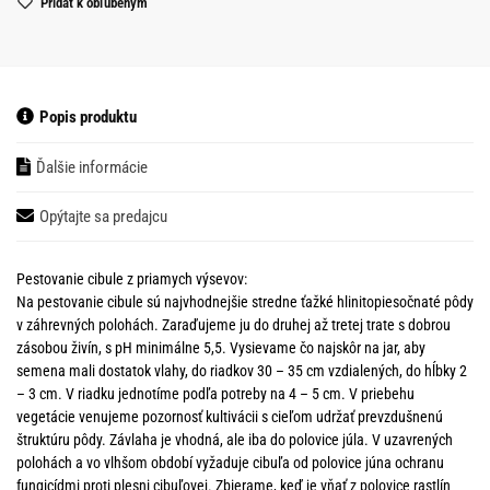
Pridať k obľubeným
Popis produktu
Ďalšie informácie
Opýtajte sa predajcu
Pestovanie cibule z priamych výsevov:
Na pestovanie cibule sú najvhodnejšie stredne ťažké hlinitopiesočnaté pôdy
v záhrevných polohách. Zaraďujeme ju do druhej až tretej trate s dobrou
zásobou živín, s pH minimálne 5,5. Vysievame čo najskôr na jar, aby
semena mali dostatok vlahy, do riadkov 30 – 35 cm vzdialených, do hĺbky 2
– 3 cm. V riadku jednotíme podľa potreby na 4 – 5 cm. V priebehu
vegetácie venujeme pozornosť kultivácii s cieľom udržať prevzdušnenú
štruktúru pôdy. Závlaha je vhodná, ale iba do polovice júla. V uzavrených
polohách a vo vlhšom období vyžaduje cibuľa od polovice júna ochranu
fungicídmi proti plesni cibuľovej. Zbierame, keď je vňať z polovice rastlín