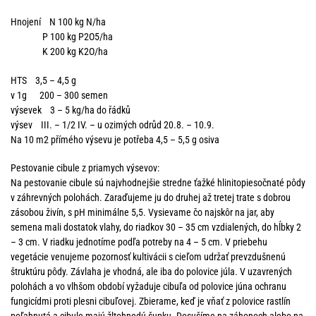
Hnojení N 100 kg N/ha
P 100 kg P2O5/ha
K 200 kg K2O/ha
HTS 3,5 – 4,5 g
v 1g 200 – 300 semen
výsevek 3 – 5 kg/ha do řádků
výsev III. – 1/2 IV. – u ozimých odrůd 20.8. – 10.9.
Na 10 m2 přímého výsevu je potřeba 4,5 – 5,5 g osiva
Pestovanie cibule z priamych výsevov:
Na pestovanie cibule sú najvhodnejšie stredne ťažké hlinitopiesočnaté pôdy
v záhrevných polohách. Zaraďujeme ju do druhej až tretej trate s dobrou
zásobou živín, s pH minimálne 5,5. Vysievame čo najskôr na jar, aby
semena mali dostatok vlahy, do riadkov 30 – 35 cm vzdialených, do hĺbky 2
– 3 cm. V riadku jednotíme podľa potreby na 4 – 5 cm. V priebehu
vegetácie venujeme pozornosť kultivácii s cieľom udržať prevzdušnenú
štruktúru pôdy. Závlaha je vhodná, ale iba do polovice júla. V uzavrených
polohách a vo vlhšom období vyžaduje cibuľa od polovice júna ochranu
fungicídmi proti plesni cibuľovej. Zbierame, keď je vňať z polovice rastlín