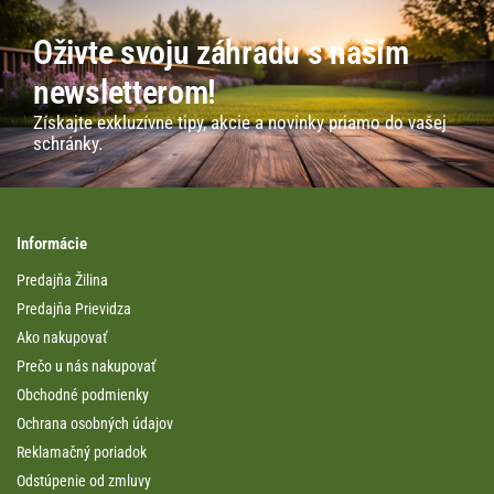
Oživte svoju záhradu s naším
newsletterom!
Získajte exkluzívne tipy, akcie a novinky priamo do vašej
schránky.
Informácie
Predajňa Žilina
Predajňa Prievidza
Ako nakupovať
Prečo u nás nakupovať
Obchodné podmienky
Ochrana osobných údajov
Reklamačný poriadok
Odstúpenie od zmluvy