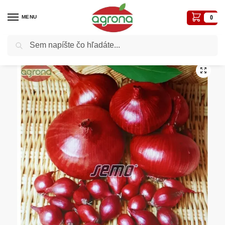
MENU
0
Vyhľadávanie
Domov
Semená - osivá
Osivá zelenín
Cibuľa červená SM Karmen 40g
/
/
/