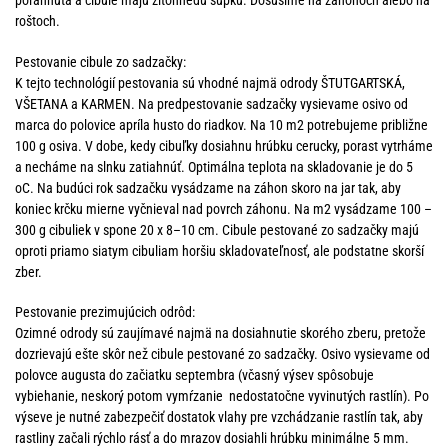
poľahnutá a cibule majú žltohnedú šupku. Dosušíme na záhonoch alebo na
roštoch.
Pestovanie cibule zo sadzačky:
K tejto technológií pestovania sú vhodné najmä odrody ŠTUTGARTSKÁ,
VŠETANA a KARMEN. Na predpestovanie sadzačky vysievame osivo od
marca do polovice apríla husto do riadkov. Na 10 m2 potrebujeme približne
100 g osiva. V dobe, kedy cibuľky dosiahnu hrúbku cerucky, porast vytrháme
a necháme na slnku zatiahnúť. Optimálna teplota na skladovanie je do 5
oC. Na budúci rok sadzačku vysádzame na záhon skoro na jar tak, aby
koniec krčku mierne vyčnieval nad povrch záhonu. Na m2 vysádzame 100 –
300 g cibuliek v spone 20 x 8–10 cm. Cibule pestované zo sadzačky majú
oproti priamo siatym cibuliam horšiu skladovateľnosť, ale podstatne skorší
zber.
Pestovanie prezimujúcich odrôd:
Ozimné odrody sú zaujímavé najmä na dosiahnutie skorého zberu, pretože
dozrievajú ešte skôr než cibule pestované zo sadzačky. Osivo vysievame od
polovce augusta do začiatku septembra (včasný výsev spôsobuje
vybiehanie, neskorý potom vymŕzanie nedostatočne vyvinutých rastlín). Po
výseve je nutné zabezpečiť dostatok vlahy pre vzchádzanie rastlín tak, aby
rastliny začali rýchlo rásť a do mrazov dosiahli hrúbku minimálne 5 mm.