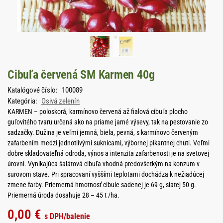
Cibuľa červená SM Karmen 40g
Katalógové číslo:
100089
Kategória:
Osivá zelenín
KARMEN – poloskorá, karmínovo červená až fialová cibuľa plocho
guľovitého tvaru určená ako na priame jarné výsevy, tak na pestovanie zo
sadzačky. Dužina je veľmi jemná, biela, pevná, s karmínovo červeným
zafarbením medzi jednotlivými suknicami, výbornej pikantnej chuti. Veľmi
dobre skladovateľná odroda, výnos a intenzita zafarbenosti je na svetovej
úrovni. Vynikajúca šalátová cibuľa vhodná predovšetkým na konzum v
surovom stave. Pri spracovaní vyššími teplotami dochádza k nežiadúcej
zmene farby. Priemerná hmotnosť cibule sadenej je 69 g, siatej 50 g.
Priemerná úroda dosahuje 28 – 45 t /ha.
0,00
€
s DPH
/balenie