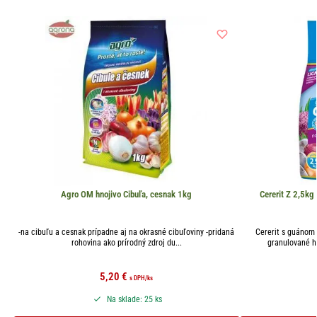
Agro OM hnojivo Cibuľa, cesnak 1kg
Cererit Z 2,5kg
-na cibuľu a cesnak prípadne aj na okrasné cibuľoviny -pridaná
Cererit s guánom 
rohovina ako prírodný zdroj du...
granulované h
5,20
€
s DPH
/ks
Na sklade: 25 ks