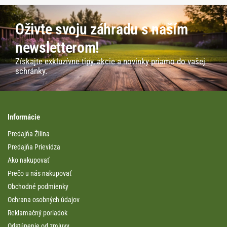
Oživte svoju záhradu s naším
newsletterom!
Získajte exkluzívne tipy, akcie a novinky priamo do vašej
schránky.
Informácie
Predajňa Žilina
Predajňa Prievidza
Ako nakupovať
Prečo u nás nakupovať
Obchodné podmienky
Ochrana osobných údajov
Reklamačný poriadok
Odstúpenie od zmluvy