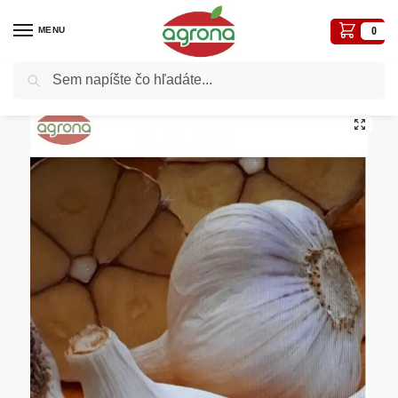
MENU
0
Vyhľadávanie
Domov
Cibule
Cesnak sadbový Ornak 500g, biely paličiak s certifikátom-fytopasom
/
/