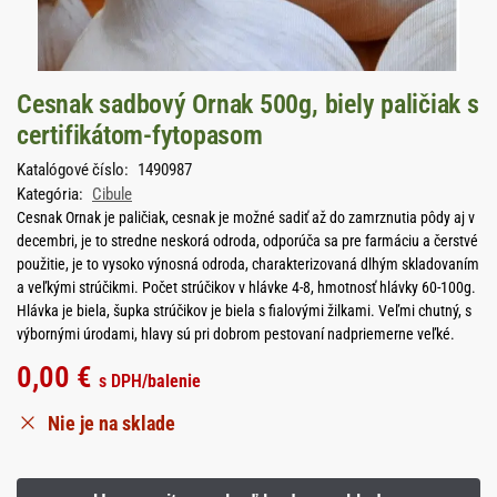
Cesnak sadbový Ornak 500g, biely paličiak s
certifikátom-fytopasom
Katalógové číslo:
1490987
Kategória:
Cibule
Cesnak Ornak je paličiak, cesnak je možné sadiť až do zamrznutia pôdy aj v
decembri, je to stredne neskorá odroda, odporúča sa pre farmáciu a čerstvé
použitie, je to vysoko výnosná odroda, charakterizovaná dlhým skladovaním
a veľkými strúčikmi. Počet strúčikov v hlávke 4-8, hmotnosť hlávky 60-100g.
Hlávka je biela, šupka strúčikov je biela s fialovými žilkami. Veľmi chutný, s
výbornými úrodami, hlavy sú pri dobrom pestovaní nadpriemerne veľké.
0,00
€
s DPH
/balenie
Nie je na sklade