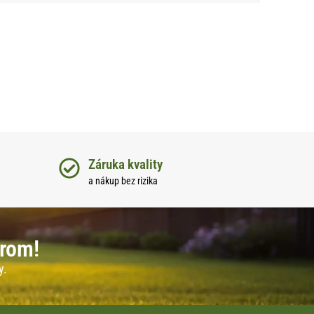
Záruka kvality
a nákup bez rizika
erom!
y.