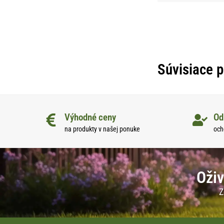
Súvisiace 
Výhodné ceny
Od
na produkty v našej ponuke
och
Oživ
Z