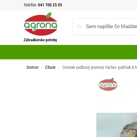
Telefón:
041 700 25 05
Záhradkárske potreby
Domov
Cibule
Cesnak sadbový jesenný Václav- paličiak 8 
/
/