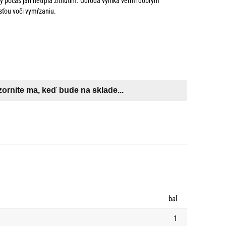
y počas jari netrpia žltnutím. Odroda vyniká veľmi dobrým
ťou voči vymŕzaniu.
bal
1