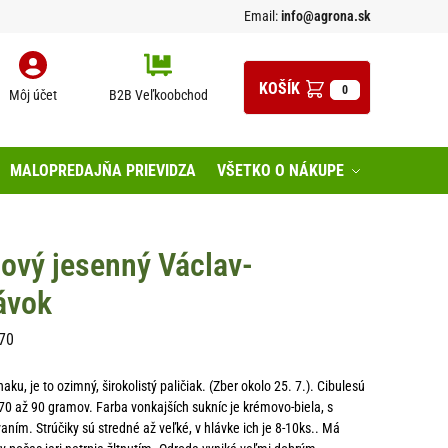
Email:
info@agrona.sk
0
Môj účet
B2B Veľkoobchod
MALOPREDAJŇA PRIEVIDZA
VŠETKO O NÁKUPE
ový jesenný Václav-
lávok
70
u, je to ozimný, širokolistý paličiak. (Zber okolo 25. 7.). Cibulesú
70 až 90 gramov. Farba vonkajších sukníc je krémovo-biela, s
ím. Strúčiky sú stredné až veľké, v hlávke ich je 8-10ks.. Má