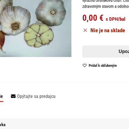
výraznú cesnakovú chuť!. List
zdravotným stavom a odolnos
0,00
€
s DPH
/bal
Nie je na sklade
Pridať k obľubeným
ie
Opýtajte sa predajcu
vka