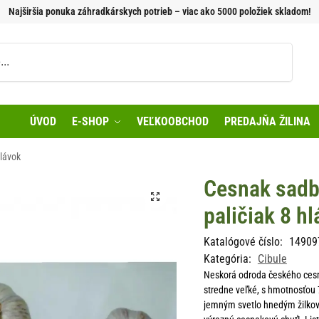
Najširšia ponuka záhradkárskych potrieb – viac ako 5000 položiek skladom!
Vyhľadávanie
ÚVOD
E-SHOP
VEĽKOOBCHOD
PREDAJŇA ŽILINA
hlávok
Cesnak sadb
paličiak 8 h
Katalógové číslo:
14909
Kategória:
Cibule
Neskorá odroda českého cesnak
stredne veľké, s hmotnosťou 
jemným svetlo hnedým žilkovan