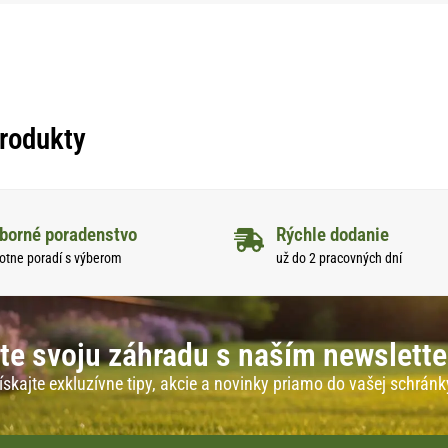
produkty
borné poradenstvo
Rýchle dodanie
otne poradí s výberom
už do 2 pracovných dní
te svoju záhradu s naším newslett
ískajte exkluzívne tipy, akcie a novinky priamo do vašej schránk