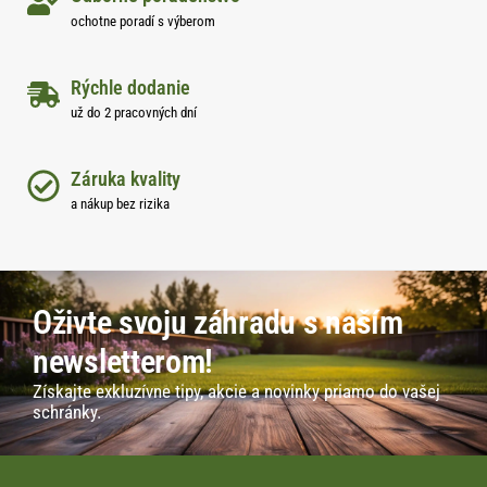
ochotne poradí s výberom
Rýchle dodanie
už do 2 pracovných dní
Záruka kvality
a nákup bez rizika
Oživte svoju záhradu s naším
newsletterom!
Získajte exkluzívne tipy, akcie a novinky priamo do vašej
schránky.