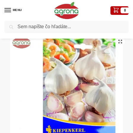
MENU
0
Vyhľadávanie
Domov
Cibule
Cibule sadzačky
Cesnak sadbový jarný Vivalto 3 hlávky
/
/
/