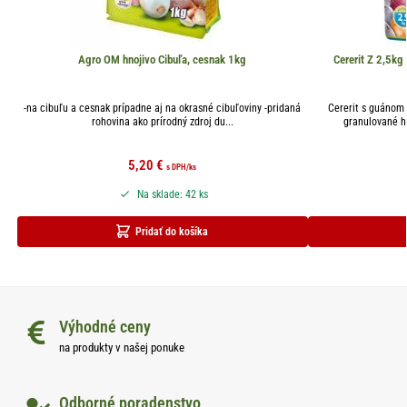
Agro OM hnojivo Cibuľa, cesnak 1kg
Cererit Z 2,5kg
-na cibuľu a cesnak prípadne aj na okrasné cibuľoviny -pridaná
Cererit s guánom 
rohovina ako prírodný zdroj du...
granulované h
5,20
€
s DPH
/ks
Na sklade: 42 ks
Pridať do košíka
Výhodné ceny
na produkty v našej ponuke
Odborné poradenstvo