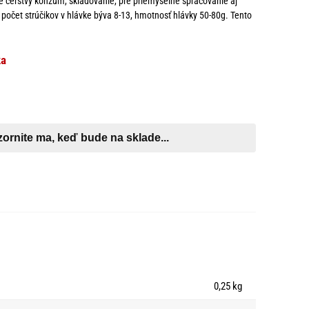
re čerstvý konzum, skladovanie, pre priemyselné spracovanie aj
 počet strúčikov v hlávke býva 8-13, hmotnosť hlávky 50-80g. Tento
ka
0,25 kg