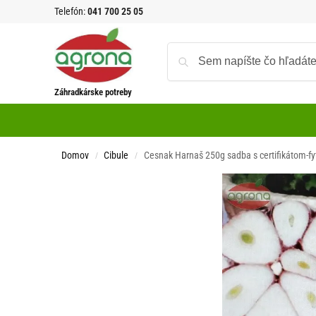
Telefón:
041 700 25 05
Záhradkárske potreby
Domov
Cibule
Cesnak Harnaš 250g sadba s certifikátom-f
/
/