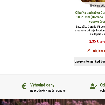
Nie je na skl
Cibuľka sadzačka Co
10-21mm (Corrado F
vysoko úro
Sadzačka Corado F1-pekn
vysoko úrodná-je hybridn
ale lepšia v ú
2,35
€
s DP
Nie je na 
Upozornite ma, keď bud
Výhodné ceny
Od
na produkty v našej ponuke
och