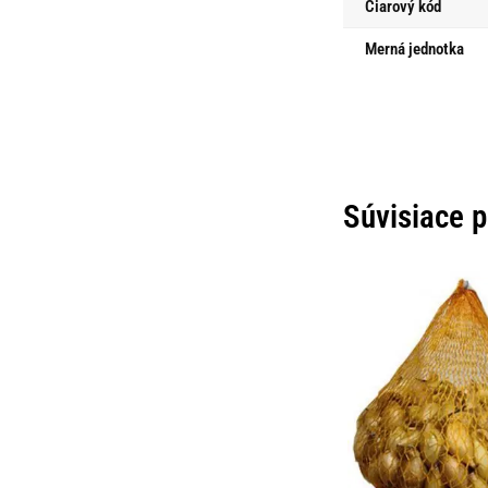
Čiarový kód
Merná jednotka
Súvisiace 