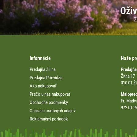
Oživ
Z
Informácie
Naše pr
Predajňa Žilina
Predajňa
Žitná 17
Predajňa Prievidza
010 01 Ži
Ako nakupovať
Prečo u nás nakupovať
Malopre
Fr. Madv
Obchodné podmienky
972 01 Pr
Ochrana osobných údajov
Reklamačný poriadok