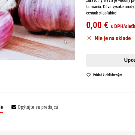
zdravotný stav a je vhodný p
farmáciu. Dáva vysoké úrody,
cesnak si obľúbite!
0,00
€
s DPH
/sieť
Nie je na sklade
Pridať k obľubeným
ie
Opýtajte sa predajcu