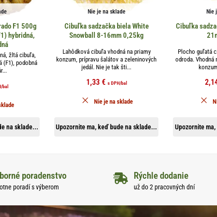
ade
Nie je na sklade
Nie 
rado F1 500g
Cibuľka sadzačka biela White
Cibuľka sadza
1) hybridná,
Snowball 8-16mm 0,25kg
21
dná
Lahôdková cibuľa vhodná na priamy
Plocho guľatá c
á, žltá cibuľa,
konzum, prípravu šalátov a zeleninových
odroda. Vhodná n
á (F1), podobná
jedál. Nie je tak šti...
konzum
r...
1,33
€
2,1
s DPH
/bal
H
/bal
Nie je na sklade
N
sklade
e na sklade...
Upozornite ma, keď bude na sklade...
Upozornite ma, 
borné poradenstvo
Rýchle dodanie
otne poradí s výberom
už do 2 pracovných dní