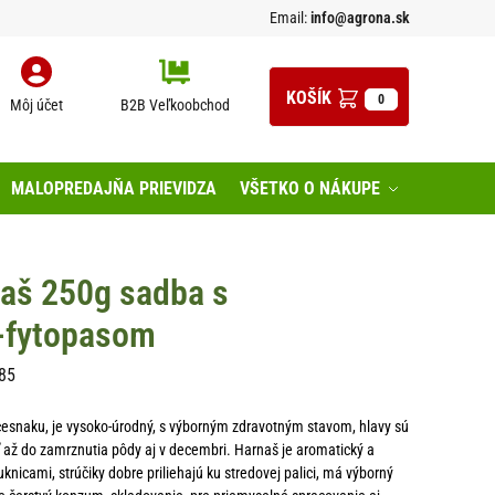
Email:
info@agrona.sk
0
Môj účet
B2B Veľkoobchod
MALOPREDAJŇA PRIEVIDZA
VŠETKO O NÁKUPE
aš 250g sadba s
m-fytopasom
85
cesnaku, je vysoko-úrodný, s výborným zdravotným stavom, hlavy sú
 až do zamrznutia pôdy aj v decembri. Harnaš je aromatický a
uknicami, strúčiky dobre priliehajú ku stredovej palici, má výborný