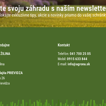
te svoju záhradu s naším newslett
ískajte exkluzívne tipy, akcie a novinky priamo do vašej schránk
edajne
Kontakt
 ŽILINA
Telefón:
041 700 25 05
Mobil:
0915 633 844
lina
E-mail:
info@agrona.sk
dajňa PRIEVIDZA
u 26
ievidza