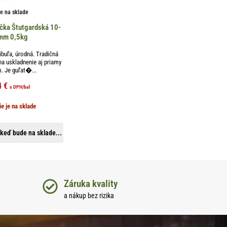
je na sklade
čka Štutgardská 10-
mm 0,5kg
ibuľa, úrodná. Tradičná
a uskladnenie aj priamy
. Je guľat�...
4
€
s DPH
/bal
ie je na sklade
keď bude na sklade...
Záruka kvality
a nákup bez rizika