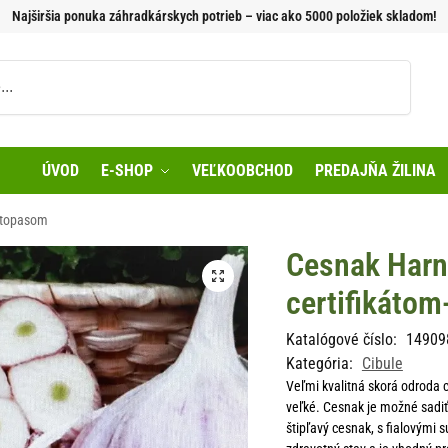
Najširšia ponuka záhradkárskych potrieb – viac ako 5000 položiek skladom!
Vyhľadávanie
ÚVOD
E-SHOP
VEĽKOOBCHOD
PREDAJŇA ŽILINA
ytopasom
Cesnak Harn
certifikáto
Katalógové číslo:
14909
Kategória:
Cibule
Veľmi kvalitná skorá odroda 
veľké. Cesnak je možné sadiť
štipľavý cesnak, s fialovými s