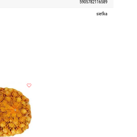
5905782116589
sieťka