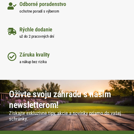
Odborné poradenstvo
ochotne poradí s výberom
Rýchle dodanie
už do 2 pracovných dní
Záruka kvality
a nákup bez rizika
Oživte svoju záhradu s naším
newsletterom!
Získajte exkluzívne tipy, akcie a novinky priamo do vašej
schránky.