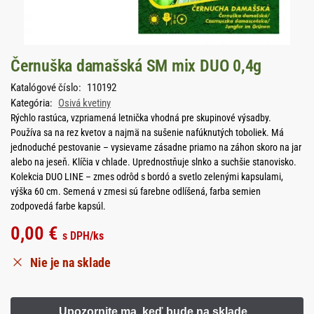
Černuška damašská SM mix DUO 0,4g
Katalógové číslo:
110192
Kategória:
Osivá kvetiny
Rýchlo rastúca, vzpriamená letnička vhodná pre skupinové výsadby.
Používa sa na rez kvetov a najmä na sušenie nafúknutých toboliek. Má
jednoduché pestovanie – vysievame zásadne priamo na záhon skoro na jar
alebo na jeseň. Klíčia v chlade. Uprednostňuje slnko a suchšie stanovisko.
Kolekcia DUO LINE – zmes odrôd s bordó a svetlo zelenými kapsulami,
výška 60 cm. Semená v zmesi sú farebne odlíšená, farba semien
zodpovedá farbe kapsúl.
0,00
€
s DPH
/ks
Nie je na sklade