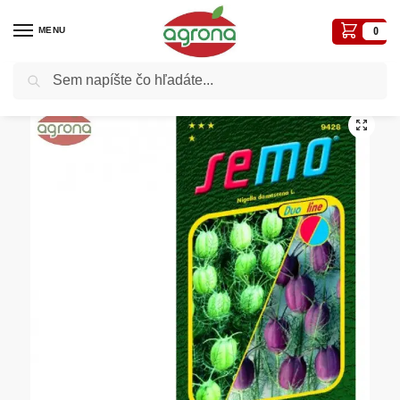
MENU
0
Vyhľadávanie
Domov
Semená - osivá
Osivá kvetiny
Černuška damašská SM mix DUO 0,4g
/
/
/