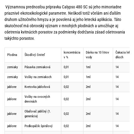
Významnou prednosťou prípravku Calypso 480 SC sú jeho mimoriadne
priaznivé ekotoxikologické parametre. Neškodí totiž včelám ani ďalším
druhom užitočného hmyzu a je povolená aj jeho letecká aplikácia. Táto
skutočnosť má obrovský význam v mnohých plodinách a umožňuje aj
ošetrenia kvitnúcich porastov za podmienky dodržania zásad ošetrovania
takýchto porastov.
koncentrácia
Dávka na 10 litrov
Čakacia lehot
Plodina
Škodlivý činiteľ
v %
vody
dňoch
zemiaky
Pásavka zemiaková
0,01
1ml
14
zemiaky
Vošky na zemiakoch
0,01
1ml
14
jablone
Kvetovka jabloňová
0,02
2ml
14
Vošky na ovocných
jablone
0,02
2ml
14
drevinách
Obaľovač jablčný (1.
jablone
0,02
2ml
14
generácia)
jablone
Podkopáčik špirálový
0,02
2ml
14