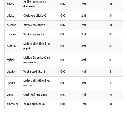
Vošky na ovocných
slivky
0,02
2ml
14
drevinách
slivky
Obaľovač slivkový
0,02
2ml
14
čerešne
Vrtivka čerešňová
0,02
2ml
14
paprika
Vošky na paprike
0,03
3ml
3
Molica skleníková na
paprika
0,03
3ml
3
paprike
Molica Skleníková na
rajčiak
0,03
3ml
3
rajčiakoch
uhorky
Voška bavlníková
0,03
3ml
3
Molica skleníková na
uhorky
0,03
3ml
3
uhorkách
vinič
Obaľovače na viniči
0,02
2ml
21
slnečnica
Voška slamihová
0,01
1ml
AT