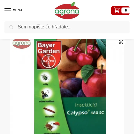
MENU
0
Vyhľadávanie
Domov
Postreky-prípravky proti chorobám a škodcom
Insekticídy- proti hmyzu na rastlinách
/
/