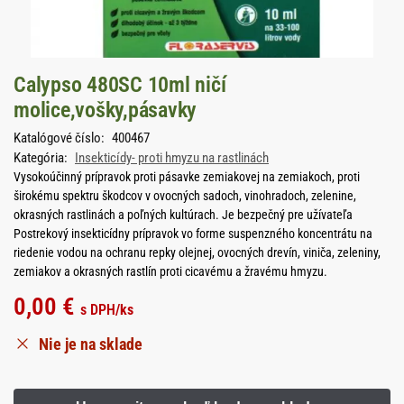
Calypso 480SC 10ml ničí
molice,vošky,pásavky
Katalógové číslo:
400467
Kategória:
Insekticídy- proti hmyzu na rastlinách
Vysokoúčinný prípravok proti pásavke zemiakovej na zemiakoch, proti
širokému spektru škodcov v ovocných sadoch, vinohradoch, zelenine,
okrasných rastlinách a poľných kultúrach. Je bezpečný pre užívateľa
Postrekový insekticídny prípravok vo forme suspenzného koncentrátu na
riedenie vodou na ochranu repky olejnej, ovocných drevín, viniča, zeleniny,
zemiakov a okrasných rastlín proti cicavému a žravému hmyzu.
0,00
€
s DPH
/ks
Nie je na sklade