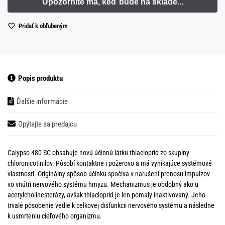
Pridať k obľubeným
Popis produktu
Ďalšie informácie
Opýtajte sa predajcu
Calypso 480 SC obsahuje novú účinnú látku thiacloprid zo skupiny
chloronicotinilov. Pôsobí kontaktne i požerovo a má vynikajúce systémové
vlastnosti. Originálny spôsob účinku spočíva v narušení prenosu impulzov
vo vnútri nervového systému hmyzu. Mechanizmus je obdobný ako u
acetylcholinesterázy, avšak thiacloprid je len pomaly inaktivovaný. Jeho
trvalé pôsobenie vedie k celkovej disfunkcii nervového systému a následne
k usmrteniu cieľového organizmu.