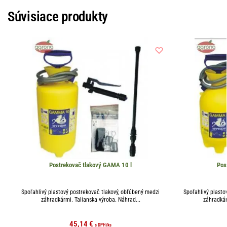
Súvisiace produkty
Postrekovač tlakový GAMA 10 l
Pos
Spoľahlivý plastový postrekovač tlakový, obľúbený medzi
Spoľahlivý plasto
záhradkármi. Talianska výroba. Náhrad...
záhradkár
45,14
€
s DPH
/ks