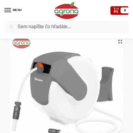
MENU
0
Vyhľadávanie
Domov
Zavlažovací program
Bubon na stenu s hadicou 1/2″-20m, automatický biely s príslušenstvom
/
/