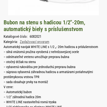
Bubon na stenu s hadicou 1/2″-20m,
automatický biely s príslušenstvom
Katalógové číslo:
6082021
Kategória:
Zavlažovací program
Automatický navijak WHITE LINE s 1/2 „- 20m hadicou a príslušenstvom
– silná vnútorná pružina vyrobená z nehrdzavejúcej ocele
– odnímateľné vreteno umožňuje prepravu bubna
– otočný držiak na stenu
– vybavená rukoväťou pre jednoduchú prepravu bubna
– súprava vybavená záhradnou hadicou a armatúrami potiahnutými
protišmykovou vrstvou TPR
– sada obsahuje prvky na montáž
V cene:
– Automatický bubon
– 1/2″ záhradná hadica 20m
– WHITE LINE nastaviteľná rovná tryska
– 1/2“ rýchlospojka so zliatinou WHITE LINE