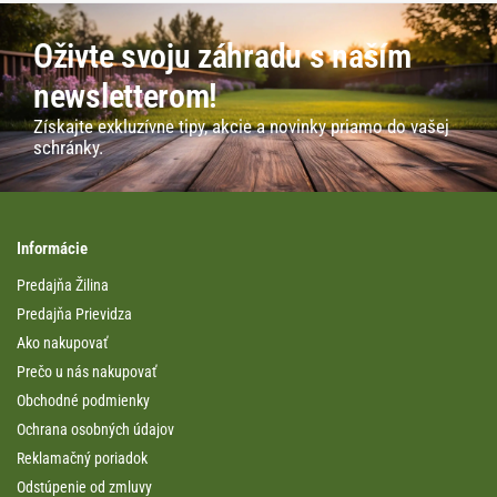
Oživte svoju záhradu s naším
newsletterom!
Získajte exkluzívne tipy, akcie a novinky priamo do vašej
schránky.
Informácie
Predajňa Žilina
Predajňa Prievidza
Ako nakupovať
Prečo u nás nakupovať
Obchodné podmienky
Ochrana osobných údajov
Reklamačný poriadok
Odstúpenie od zmluvy