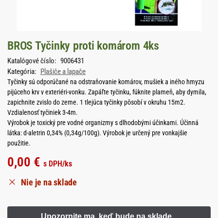
BROS Tyčinky proti komárom 4ks
Katalógové číslo:
9006431
Kategória:
Plašiče a lapače
Tyčinky sú odporúčané na odstraňovanie komárov, mušiek a iného hmyzu
pijúceho krv v exteriéri-vonku. Zapáľte tyčinku, fúknite plameň, aby dymila,
zapichnite zvislo do zeme. 1 tlejúca tyčinky pôsobí v okruhu 15m2.
Vzdialenosť tyčiniek 3-4m.
Výrobok je toxický pre vodné organizmy s dlhodobými účinkami. Účinná
látka: d-aletrin 0,34% (0,34g/100g). Výrobok je určený pre vonkajšie
použitie.
0,00
€
s DPH
/ks
Nie je na sklade