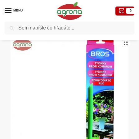
MENU
0
Vyhľadávanie
Domov
Plašiče a lapače
BROS Tyčinky proti komárom 4ks
/
/