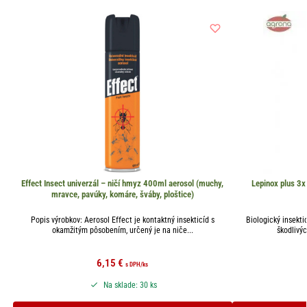
Effect Insect univerzál – ničí hmyz 400ml aerosol (muchy,
Lepinox plus 3x
mravce, pavúky, komáre, šváby, ploštice)
Popis výrobkov: Aerosol Effect je kontaktný insekticíd s
Biologický insekti
okamžitým pôsobením, určený je na niče...
škodlivý
6,15
€
s DPH
/ks
Na sklade: 30 ks