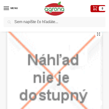
MENU
0
Vyhľadávanie
Domov
Semená - osivá
Osivá zelenín
Brokolica SM Lord F1
/
/
/