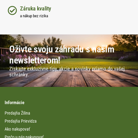
Záruka kvality
a nákup bez rizika
Oživte svoju záhradu s naším
newsletterom!
Získajte exkluzívne tipy, akcie a novinky priamo do vašej
schránky.
Informácie
Predajňa Žilina
Predajňa Prievidza
Ako nakupovať
Prečo u nás nakupovať