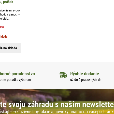
, prášok
 hubenie mravcov
o budov a muchy
 biel...
H
/ks
sklade
e na sklade...
borné poradenstvo
Rýchle dodanie
otne poradí s výberom
už do 2 pracovných dní
te svoju záhradu s naším newslett
ískajte exkluzívne tipy, akcie a novinky priamo do vašej schránk