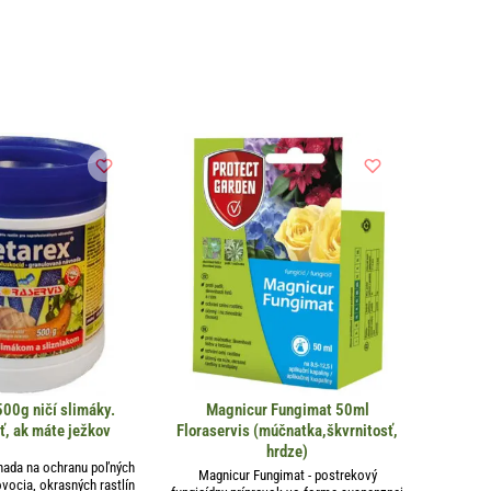
00g ničí slimáky.
Magnicur Fungimat 50ml
ť, ak máte ježkov
Floraservis (múčnatka,škvrnitosť,
hrdze)
nada na ochranu poľných
Magnicur Fungimat - postrekový
ovocia, okrasných rastlín