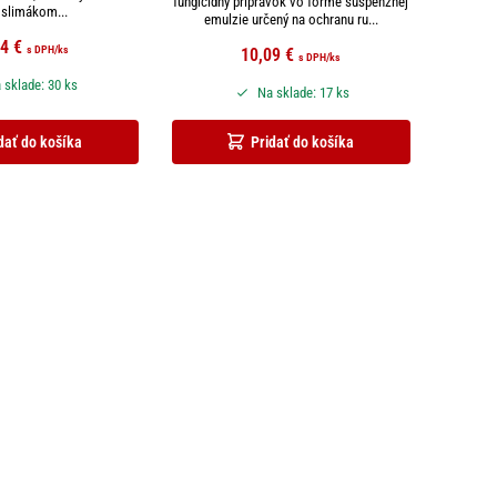
fungicídny prípravok vo forme suspenznej
 slimákom...
emulzie určený na ochranu ru...
44
€
s DPH
/ks
10,09
€
s DPH
/ks
 sklade: 30 ks
Na sklade: 17 ks
dať do košíka
Pridať do košíka