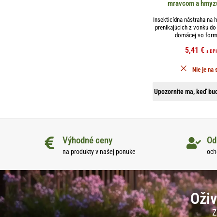
mravcom a hmyzu
Insekticídna nástraha na
prenikajúcich z vonku d
domácej vo forme
5,41
€
s DP
Nie je na 
Upozornite ma, keď bud
Výhodné ceny
Od
na produkty v našej ponuke
och
Oživ
Z