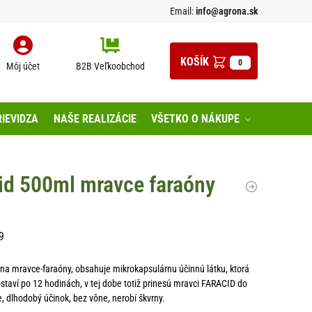
Email:
info@agrona.sk
0
Môj účet
B2B Veľkoobchod
IEVIDZA
NAŠE REALIZÁCIE
VŠETKO O NÁKUPE
cid 500ml mravce faraóny
9
k na mravce-faraóny, obsahuje mikrokapsulárnu účinnú látku, ktorá
staví po 12 hodinách, v tej dobe totiž prinesú mravci FARACID do
, dlhodobý účinok, bez vône, nerobí škvrny.