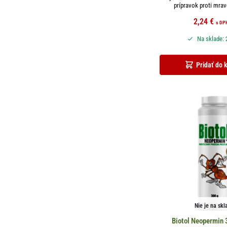
prípravok proti mra
2,24
€
s DP
Na sklade: 
Pridať do 
Nie je na skl
Biotol Neopermin 