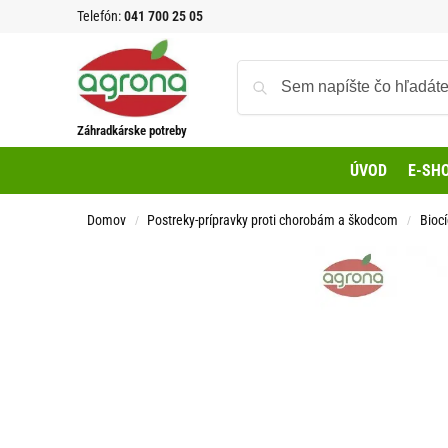
Telefón:
041 700 25 05
Záhradkárske potreby
ÚVOD
E-SH
Domov
Postreky-prípravky proti chorobám a škodcom
Bioc
/
/