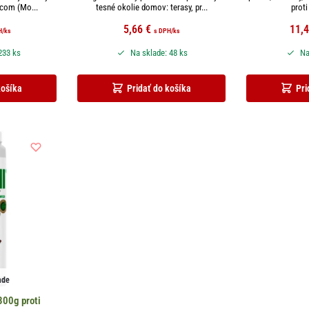
vcom (Mo...
tesné okolie domov: terasy, pr...
proti
5,66
€
11,
H
/ks
s DPH
/ks
233 ks
Na sklade: 48 ks
Na
košíka
Pridať do košíka
Pri
ade
300g proti