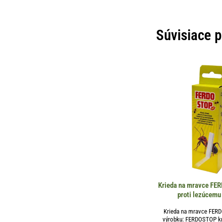
Súvisiace 
Krieda na mravce FE
proti lezúcem
Krieda na mravce FER
výrobku: FERDOSTOP kri