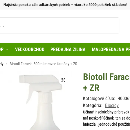
Najširšia ponuka záhradkárskych potrieb – viac ako 5000 položiek skladom!
Vyhľadávanie
OP
VEĽKOOBCHOD
PREDAJŇA ŽILINA
MALOPREDAJŇA PR
ídy
Biotoll Faracid 500ml mravce faraóny + ZR
/
Biotoll Fara
+ ZR
Katalógové číslo:
40036
Kategória:
Biocídy
Účinný insekticídny prípravo
má neskorší účinok, ten sa do
hniezda , jednoduché použitie