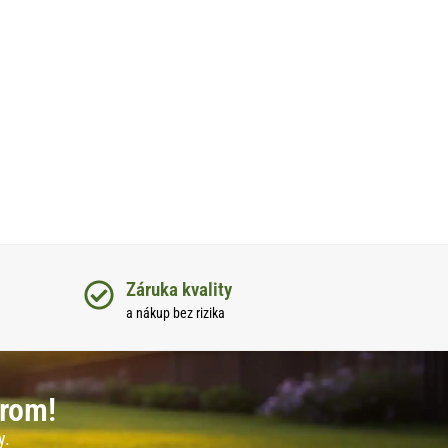
Záruka kvality
a nákup bez rizika
erom!
y.