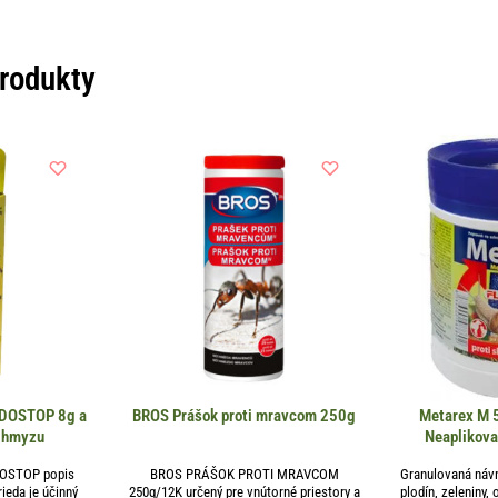
produkty
RDOSTOP 8g a
BROS Prášok proti mravcom 250g
Metarex M 5
u hmyzu
Neaplikova
DOSTOP popis
BROS PRÁŠOK PROTI MRAVCOM
Granulovaná náv
eda je účinný
250g/12K určený pre vnútorné priestory a
plodín, zeleniny, 