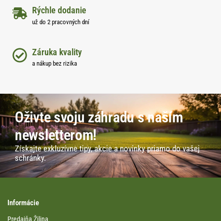
Rýchle dodanie
už do 2 pracovných dní
Záruka kvality
a nákup bez rizika
Oživte svoju záhradu s naším
newsletterom!
Získajte exkluzívne tipy, akcie a novinky priamo do vašej
schránky.
Informácie
Predajňa Žilina