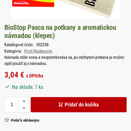
BioStop Pasca na potkany a aromatickou
návnadou (klepec)
Katalógové číslo:
502258
Kategória:
Proti hlodavcom
Návnada stále vonia a nespotrebováva sa, po odchytení potkana ju možno
opäť použiť aj s návnadou.
3,04
€
s DPH
/ks
Na sklade: 7 ks
Pridať do košíka
Pridať k obľubeným