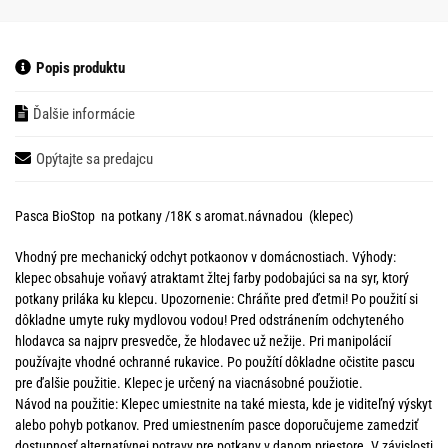
Popis produktu
Ďalšie informácie
Opýtajte sa predajcu
Pasca BioStop na potkany /18K s aromat.návnadou (klepec)
Vhodný pre mechanický odchyt potkaonov v domácnostiach. Výhody:
klepec obsahuje voňavý atraktamt žltej farby podobajúci sa na syr, ktorý
potkany priláka ku klepcu. Upozornenie: Chráňte pred ďetmi! Po použití si
dôkladne umyte ruky mydlovou vodou! Pred odstránením odchyteného
hlodavca sa najprv presvedče, že hlodavec už nežije. Pri manipolácií
používajte vhodné ochranné rukavice. Po použítí dôkladne očistite pascu
pre ďalšie použitie. Klepec je určený na viacnásobné použiotie.
Návod na použitie: Klepec umiestnite na také miesta, kde je viditeľný výskyt
alebo pohyb potkanov. Pred umiestnením pasce doporučujeme zamedziť
dostupnosť alternatívnej potravy pre potkany v danom priestore. V závislosti