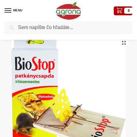
MENU
0
Vyhľadávanie
Domov
Postreky-prípravky proti chorobám a škodcom
Proti hlodavcom
BioStop Pasca na potkany a aromatickou návnadou (klepec)
/
/
/