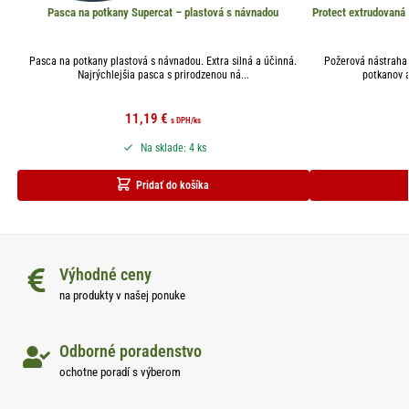
Pasca na potkany Supercat – plastová s návnadou
Protect extrudovaná
Pasca na potkany plastová s návnadou. Extra silná a účinná.
Požerová nástraha 
Najrýchlejšia pasca s prirodzenou ná...
potkanov a 
11,19
€
s DPH
/ks
Na sklade: 4 ks
Pridať do košíka
Výhodné ceny
na produkty v našej ponuke
Odborné poradenstvo
ochotne poradí s výberom