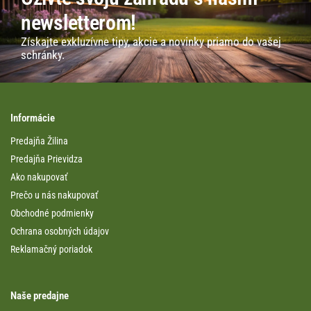
newsletterom!
Získajte exkluzívne tipy, akcie a novinky priamo do vašej
schránky.
Informácie
Predajňa Žilina
Predajňa Prievidza
Ako nakupovať
Prečo u nás nakupovať
Obchodné podmienky
Ochrana osobných údajov
Reklamačný poriadok
Naše predajne