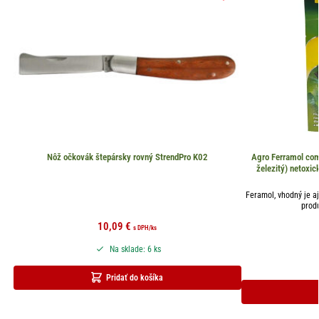
Nôž očkovák štepársky rovný StrendPro K02
Agro Ferramol com
železitý) netoxic
Feramol, vhodný je aj
produ
10,09
€
s DPH
/ks
Na sklade: 6 ks
Pridať do košíka