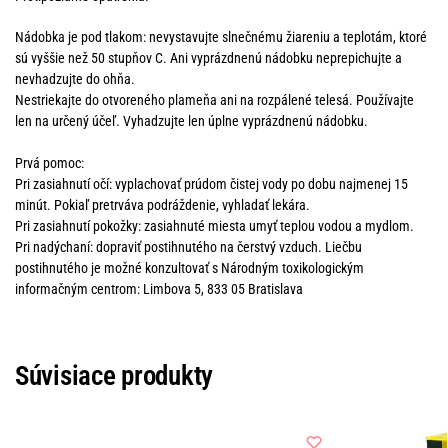
Nádobka je pod tlakom: nevystavujte slnečnému žiareniu a teplotám, ktoré
sú vyššie než 50 stupňov C. Ani vyprázdnenú nádobku neprepichujte a
nevhadzujte do ohňa.
Nestriekajte do otvoreného plameňa ani na rozpálené telesá. Používajte
len na určený účeľ. Vyhadzujte len úplne vyprázdnenú nádobku.
Prvá pomoc:
Pri zasiahnutí očí: vyplachovať prúdom čistej vody po dobu najmenej 15
minút. Pokiaľ pretrváva podráždenie, vyhladať lekára.
Pri zasiahnutí pokožky: zasiahnuté miesta umyť teplou vodou a mydlom.
Pri nadýchaní: dopraviť postihnutého na čerstvý vzduch. Liečbu
postihnutého je možné konzultovať s Národným toxikologickým
informačným centrom: Limbova 5, 833 05 Bratislava
Súvisiace produkty