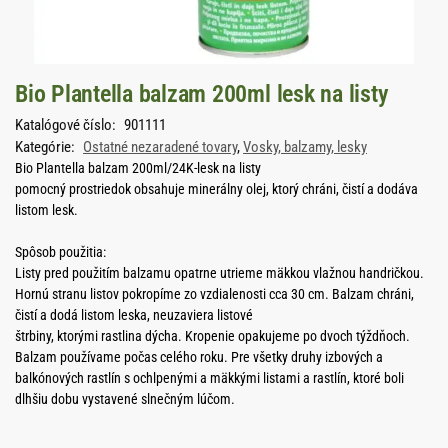
Bio Plantella balzam 200ml lesk na listy
Katalógové číslo:
901111
Kategórie:
Ostatné nezaradené tovary
,
Vosky, balzamy, lesky
Bio Plantella balzam 200ml/24K-lesk na listy
pomocný prostriedok obsahuje minerálny olej, ktorý chráni, čistí a dodáva
listom lesk.
Spôsob použitia:
Listy pred použitím balzamu opatrne utrieme mäkkou vlažnou handričkou.
Hornú stranu listov pokropíme zo vzdialenosti cca 30 cm. Balzam chráni,
čistí a dodá listom leska, neuzaviera listové
štrbiny, ktorými rastlina dýcha. Kropenie opakujeme po dvoch týždňoch.
Balzam používame počas celého roku. Pre všetky druhy izbových a
balkónových rastlín s ochlpenými a mäkkými listami a rastlín, ktoré boli
dlhšiu dobu vystavené slnečným lúčom.