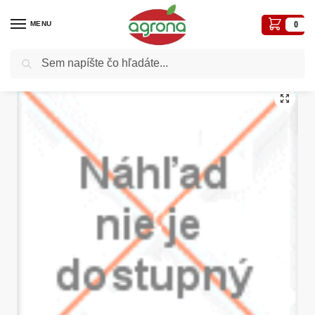
MENU
0
Vyhľadávanie
Domov
Postreky-prípravky proti chorobám a škodcom
Insekticídy- proti hmyzu na rastlinách
/
/