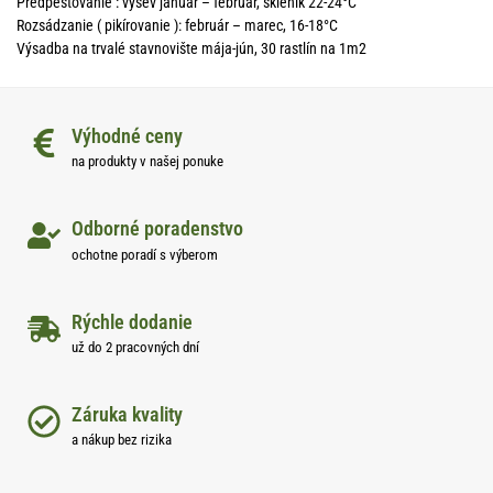
Predpestovanie : výsev január – február, skleník 22-24°C
Rozsádzanie ( pikírovanie ): február – marec, 16-18°C
Výsadba na trvalé stavnovište mája-jún, 30 rastlín na 1m2
Výhodné ceny
na produkty v našej ponuke
Odborné poradenstvo
ochotne poradí s výberom
Rýchle dodanie
už do 2 pracovných dní
Záruka kvality
a nákup bez rizika