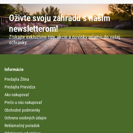
Oživte svoju záhradu s naším
newsletterom!
Získajte exkluzívne tipy, akcie a novinky priamo do vašej
schránky.
Informácie
Predajňa Žilina
Predajňa Prievidza
Ako nakupovať
Prečo u nás nakupovať
Obchodné podmienky
Ochrana osobných údajov
Reklamačný poriadok