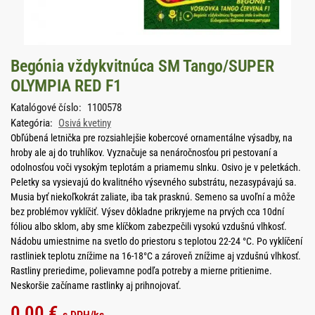
Begónia vždykvitnúca SM Tango/SUPER
OLYMPIA RED F1
Katalógové číslo:
1100578
Kategória:
Osivá kvetiny
Obľúbená letnička pre rozsiahlejšie kobercové ornamentálne výsadby, na
hroby ale aj do truhlíkov. Vyznačuje sa nenáročnosťou pri pestovaní a
odolnosťou voči vysokým teplotám a priamemu slnku. Osivo je v peletkách.
Peletky sa vysievajú do kvalitného výsevného substrátu, nezasypávajú sa.
Musia byť niekoľkokrát zaliate, iba tak prasknú. Semeno sa uvoľní a môže
bez problémov vyklíčiť. Výsev dôkladne prikryjeme na prvých cca 10dní
fóliou albo sklom, aby sme klíčkom zabezpečili vysokú vzdušnú vlhkosť.
Nádobu umiestnime na svetlo do priestoru s teplotou 22-24 °C. Po vyklíčení
rastliniek teplotu znížime na 16-18°C a zároveň znížime aj vzdušnú vlhkosť.
Rastliny preriedime, polievamne podľa potreby a mierne pritienime.
Neskoršie začíname rastlinky aj prihnojovať.
0,00
€