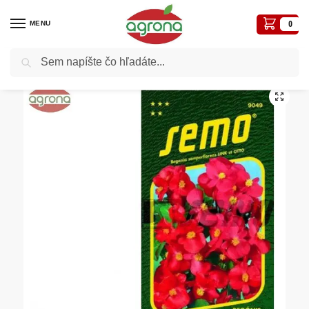
MENU
0
Vyhľadávanie
Domov
Semená - osivá
Osivá kvetiny
Begónia vždykvitnúca SM Tango/SUPER OLYMPIA RED F1
/
/
/