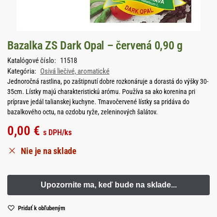
Bazalka ZS Dark Opal – červená 0,90 g
Katalógové číslo:
11518
Kategória:
Osivá liečivé, aromatické
Jednoročná rastlina, po zaštipnutí dobre rozkonáruje a dorastá do výšky 30-
35cm. Lístky majú charakteristickú arómu. Používa sa ako korenina pri
príprave jedál talianskej kuchyne. Tmavočervené lístky sa pridáva do
bazalkového octu, na ozdobu ryže, zeleninových šalátov.
0,00
€
s DPH
/ks
Nie je na sklade
Pridať k obľubeným