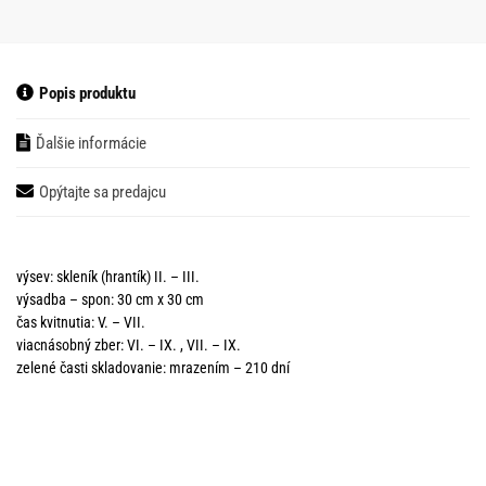
Popis produktu
Ďalšie informácie
Opýtajte sa predajcu
výsev: skleník (hrantík) II. – III.
výsadba – spon: 30 cm x 30 cm
čas kvitnutia: V. – VII.
viacnásobný zber: VI. – IX. , VII. – IX.
zelené časti skladovanie: mrazením – 210 dní