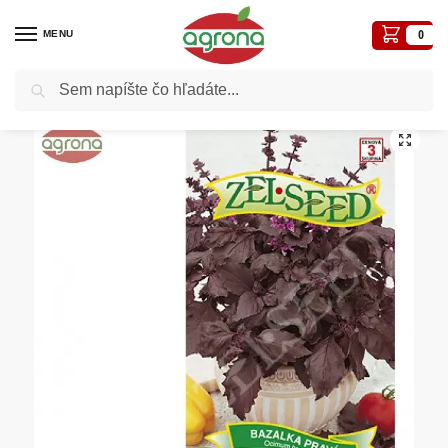
MENU
0
Vyhľadávanie
Domov
Semená - osivá
Osivá liečivé, aromatické
Bazalka ZS Dark Opal – červená 0,90 g
/
/
/