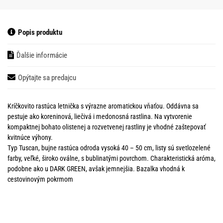
Popis produktu
Ďalšie informácie
Opýtajte sa predajcu
Kríčkovito rastúca letnička s výrazne aromatickou vňaťou. Oddávna sa
pestuje ako koreninová, liečivá i medonosná rastlina. Na vytvorenie
kompaktnej bohato olistenej a rozvetvenej rastliny je vhodné zaštepovať
kvitnúce výhony.
Typ Tuscan, bujne rastúca odroda vysoká 40 – 50 cm, listy sú svetlozelené
farby, veľké, široko oválne, s bublinatými povrchom. Charakteristická aróma,
podobne ako u DARK GREEN, avšak jemnejšia. Bazalka vhodná k
cestovinovým pokrmom