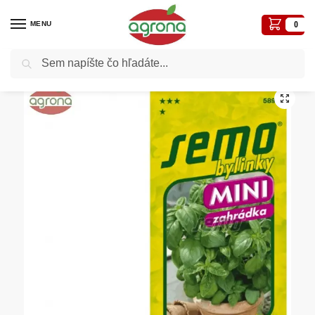
MENU
0
Vyhľadávanie
Domov
Semená - osivá
Osivá liečivé, aromatické
Bazalka SM Pokemon – zelená MINI
/
/
/