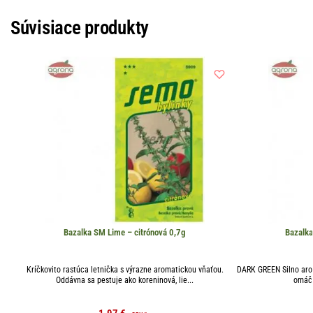
Súvisiace produkty
Bazalka SM Lime – citrónová 0,7g
Bazalka
Kríčkovito rastúca letnička s výrazne aromatickou vňaťou.
DARK GREEN Silno arom
Oddávna sa pestuje ako koreninová, lie...
omáčo