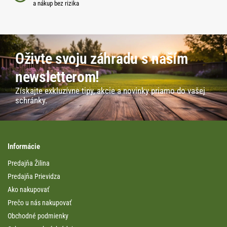
a nákup bez rizika
Oživte svoju záhradu s naším
newsletterom!
Získajte exkluzívne tipy, akcie a novinky priamo do vašej
schránky.
Informácie
Predajňa Žilina
Predajňa Prievidza
Ako nakupovať
Prečo u nás nakupovať
Obchodné podmienky