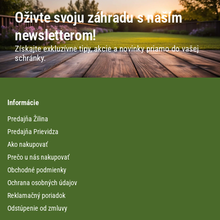
Oživte svoju záhradu s naším
newsletterom!
Získajte exkluzívne tipy, akcie a novinky priamo do vašej
schránky.
Informácie
Predajňa Žilina
Predajňa Prievidza
Ako nakupovať
Prečo u nás nakupovať
Obchodné podmienky
Ochrana osobných údajov
Reklamačný poriadok
Odstúpenie od zmluvy