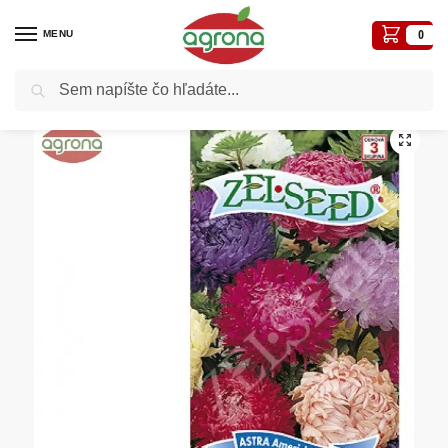
MENU
0
Vyhľadávanie
Domov
Semená - osivá
Osivá kvetiny
Astra Americká kráska ZS zmes 0,70 g
/
/
/