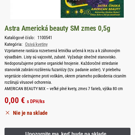
Astra Americká beauty SM zmes 0,5g
Katalógové číslo:
1100541
Kategória:
Osivá kvetiny
Vzpriamene rastúca rozvetvená letnička určená k rezu a k záhonovým
výsadbám. Listy sú vajcovité, zubaté. Vyžaduje slnečné stanovisko.
Nedoporučujeme priame organické hnojenie. Každoročné striedanie
stanovísk zabráni rozšíreniu fuzariózy (tzv. padanie astier). V priebehu
vegetácie ošetrujeme proti voškám, okrem priameho poškodenia cicaním
rozširujú vírusové ochorenia.
AMERICAN BEAUTY MIX – veľké plné kvety, zmes 7 farieb, výška 80 cm
0,00
€
s DPH
/ks
Nie je na sklade