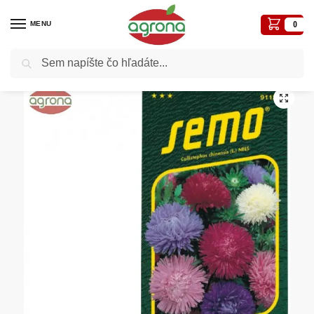
MENU
0
Vyhľadávanie
Domov
Semená - osivá
Osivá kvetiny
Astra Americká beauty SM zmes 0,5g
/
/
/