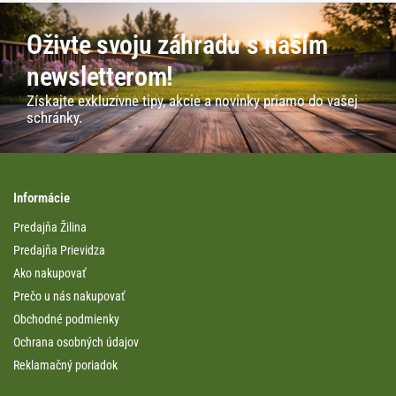
Oživte svoju záhradu s naším
newsletterom!
Získajte exkluzívne tipy, akcie a novinky priamo do vašej
schránky.
Informácie
Predajňa Žilina
Predajňa Prievidza
Ako nakupovať
Prečo u nás nakupovať
Obchodné podmienky
Ochrana osobných údajov
Reklamačný poriadok