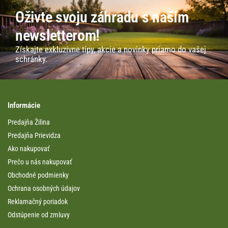
Oživte svoju záhradu s naším
newsletterom!
Získajte exkluzívne tipy, akcie a novinky priamo do vašej
schránky.
Informácie
Predajňa Žilina
Predajňa Prievidza
Ako nakupovať
Prečo u nás nakupovať
Obchodné podmienky
Ochrana osobných údajov
Reklamačný poriadok
Odstúpenie od zmluvy