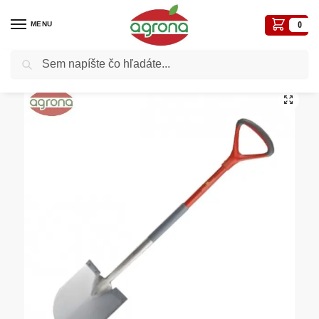
MENU
0
Vyhľadávanie
Domov
Záhradné a iné náradie
Wolf výber náradia
AS-E Lopata nerezová WOLF
/
/
/