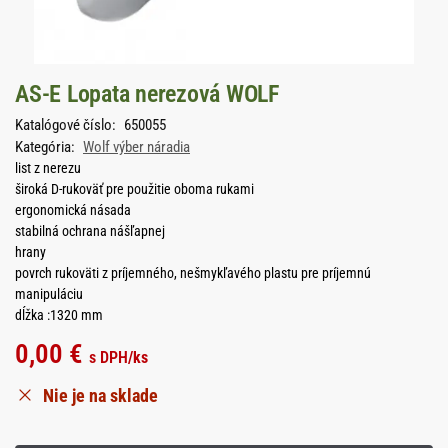
AS-E Lopata nerezová WOLF
Katalógové číslo:
650055
Kategória:
Wolf výber náradia
list z nerezu
široká D-rukoväť pre použitie oboma rukami
ergonomická násada
stabilná ochrana nášľapnej
hrany
povrch rukoväti z príjemného, nešmykľavého plastu pre príjemnú
manipuláciu
dĺžka :1320 mm
0,00
€
s DPH
/ks
Nie je na sklade