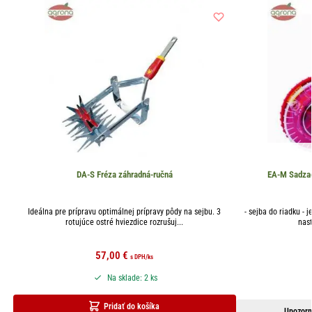
DA-S Fréza záhradná-ručná
EA-M Sadzač
Ideálna pre prípravu optimálnej prípravy pôdy na sejbu. 3
- sejba do riadku - 
rotujúce ostré hviezdice rozrušuj...
nast
57,00
€
s DPH
/ks
Na sklade: 2 ks
Pridať do košíka
Upozorn