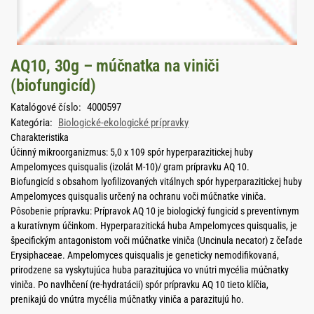
AQ10, 30g – múčnatka na viniči
(biofungicíd)
Katalógové číslo:
4000597
Kategória:
Biologické-ekologické prípravky
Charakteristika
Účinný mikroorganizmus: 5,0 x 109 spór hyperparazitickej huby
Ampelomyces quisqualis (izolát M-10)/ gram prípravku AQ 10.
Biofungicíd s obsahom lyofilizovaných vitálnych spór hyperparazitickej huby
Ampelomyces quisqualis určený na ochranu voči múčnatke viniča.
Pôsobenie prípravku: Prípravok AQ 10 je biologický fungicíd s preventívnym
a kuratívnym účinkom. Hyperparazitická huba Ampelomyces quisqualis, je
špecifickým antagonistom voči múčnatke viniča (Uncinula necator) z čeľade
Erysiphaceae. Ampelomyces quisqualis je geneticky nemodifikovaná,
prirodzene sa vyskytujúca huba parazitujúca vo vnútri mycélia múčnatky
viniča. Po navlhčení (re-hydratácii) spór prípravku AQ 10 tieto klíčia,
prenikajú do vnútra mycélia múčnatky viniča a parazitujú ho.