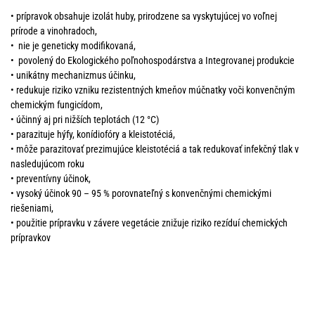
• prípravok obsahuje izolát huby, prirodzene sa vyskytujúcej vo voľnej
prírode a vinohradoch,
• nie je geneticky modifikovaná,
• povolený do Ekologického poľnohospodárstva a Integrovanej produkcie
• unikátny mechanizmus účinku,
• redukuje riziko vzniku rezistentných kmeňov múčnatky voči konvenčným
chemickým fungicídom,
• účinný aj pri nižších teplotách (12 °C)
• parazituje hýfy, konídiofóry a kleistotéciá,
• môže parazitovať prezimujúce kleistotéciá a tak redukovať infekčný tlak v
nasledujúcom roku
• preventívny účinok,
• vysoký účinok 90 – 95 % porovnateľný s konvenčnými chemickými
riešeniami,
• použitie prípravku v závere vegetácie znižuje riziko rezíduí chemických
prípravkov