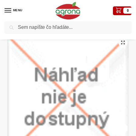
MENU
0
Vyhľadávanie
Domov
Biologické-ekologické prípravky
AQ10, 30g – múčnatka na viniči (biofungicíd)
/
/