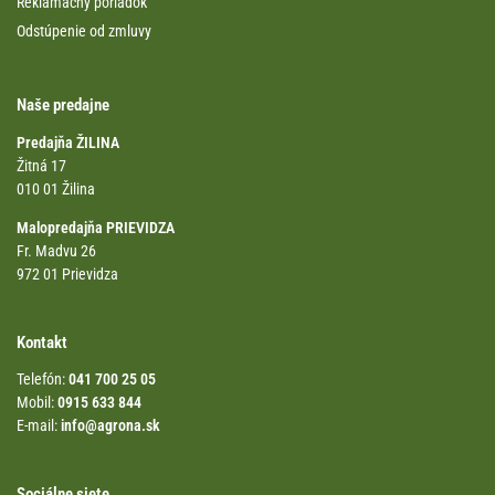
Reklamačný poriadok
Odstúpenie od zmluvy
Naše predajne
Predajňa ŽILINA
Žitná 17
010 01 Žilina
Malopredajňa PRIEVIDZA
Fr. Madvu 26
972 01 Prievidza
Kontakt
Telefón:
041 700 25 05
Mobil:
0915 633 844
E-mail:
info@agrona.sk
Sociálne siete