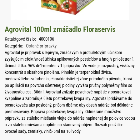
Agrovital 100ml zmáčadlo Floraservis
Katalógové číslo:
4000106
Kategória:
Ostané prípravky
Agrovital je prípravok s lepivým, zmáčavým a protiúletovým účinkom
zvyšujúcim efektívnosť účinku aplikovaných pesticídov a hnojív pri ošetrení.
Účinná látka: 96% di-1-mentén v 1l prípravku. Vo vode je rozpustný, viskózny
koncentrát s obsahom pinolénu. Pinolén je terpenoidná živica,
medovožltého zafarbenia, charakteristickej vône prírodného pôvodu, ktorá
po aplikácii na povrchu ošetrenej plodiny vytvára pružný polymérny film so
životnosťou cca. 30dní. Agrovital znižuje povrchové napätie v postrekovej
kvapaline a zabraňuje úletu postrekovej kvapaliny. Agrovital pridávame do
postrekovača ako posledný, pričom dbáme aby obsah nádrže bol dôkladne
premiešavaný. Príprava postrekovej kvapaliny: Odmerané množstvo
prípravku za stáleho miešania vlejte do nádrže naplnenej do polovice vodou
a za stáleho miešania doplňte na stanovený objem. Rozsah použitia:
ovocné sady, zemiaky, vinič- 5ml na 10l vody