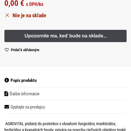
0,00
€
s DPH
/ks
Nie je na sklade
Pridať k obľubeným
Popis produktu
Ďalšie informácie
Opýtajte sa predajcu
AGROVITAL pridaný do postrekov s obsahom fungicídov, insekticídov,
herbicídov a kvapalných hnojív, vytvára na povrchu cieľových objektov tenký