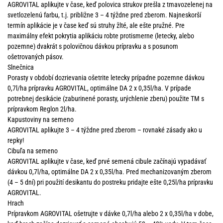
AGROVITAL aplikujte v čase, keď polovica strukov prešla z tmavozelenej na
svetlozelenú farbu, t.j. približne 3 – 4 týždne pred zberom. Najneskorší
termín aplikácie je v čase keď sú struhy žlté, ale ešte pružné. Pre
maximálny efekt pokrytia aplikáciu robte protismerne (letecky, alebo
pozemne) dvakrát s polovičnou dávkou prípravku a s posunom
ošetrovaných pásov.
Slnečnica
Porasty v období dozrievania ošetrite letecky prípadne pozemne dávkou
0,7l/ha prípravku AGROVITAL, optimálne DA 2 x 0,35l/ha. V prípade
potrebnej desikácie (zaburinené porasty, urýchlenie zberu) použite TM s
prípravkom Reglon 2l/ha.
Kapustoviny na semeno
AGROVITAL aplikujte 3 – 4 týždne pred zberom – rovnaké zásady ako u
repky!
Cibuľa na semeno
AGROVITAL aplikujte v čase, keď prvé semená cibule začínajú vypadávať
dávkou 0,7l/ha, optimálne DA 2 x 0,35l/ha. Pred mechanizovaným zberom
(4 – 5 dní) pri použití desikantu do postreku pridajte ešte 0,25l/ha prípravku
AGROVITAL.
Hrach
Prípravkom AGROVITAL ošetrujte v dávke 0,7l/ha alebo 2 x 0,35l/ha v dobe,