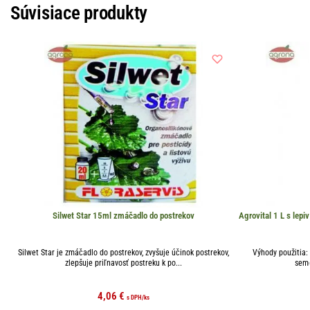
Súvisiace produkty
Silwet Star 15ml zmáčadlo do postrekov
Agrovital 1 L s lep
Silwet Star je zmáčadlo do postrekov, zvyšuje účinok postrekov,
Výhody použitia: 
zlepšuje priľnavosť postreku k po...
seme
4,06
€
s DPH
/ks