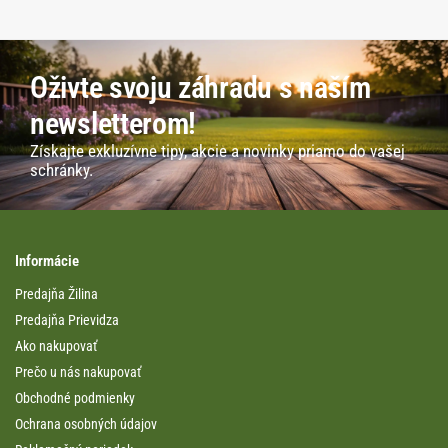
Oživte svoju záhradu s naším
newsletterom!
Získajte exkluzívne tipy, akcie a novinky priamo do vašej
schránky.
Informácie
Predajňa Žilina
Predajňa Prievidza
Ako nakupovať
Prečo u nás nakupovať
Obchodné podmienky
Ochrana osobných údajov