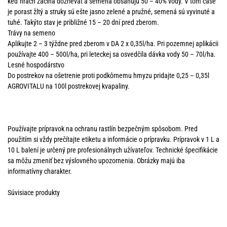
keď hrach začína dozrievať a semená obsahujú 50 – 40% vody. V tom čase
je porast žltý a struky sú ešte jasno zelené a pružné, semená sú vyvinuté a
tuhé. Takýto stav je približné 15 – 20 dní pred zberom.
Trávy na semeno
Aplikujte 2 – 3 týždne pred zberom v DA 2 x 0,35l/ha. Pri pozemnej aplikácii
používajte 400 – 500l/ha, pri leteckej sa osvedčila dávka vody 50 – 70l/ha.
Lesné hospodárstvo
Do postrekov na ošetrenie proti podkôrnemu hmyzu pridajte 0,25 – 0,35l
AGROVITALU na 100l postrekovej kvapaliny.
Používajte prípravok na ochranu rastlín bezpečným spôsobom. Pred
použitím si vždy prečítajte etiketu a informácie o prípravku. Prípravok v 1 L a
10 L balení je určený pre profesionálnych užívateľov. Technické špecifikácie
sa môžu zmeniť bez výslovného upozornenia. Obrázky majú iba
informatívny charakter.
Súvisiace produkty