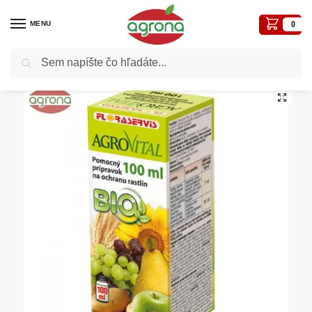
MENU
0
Vyhľadávanie
Domov
Postreky-prípravky proti chorobám a škodcom
Ostané prípravky
Agrovital 100ml zmáčadlo Floraservis
/
/
/