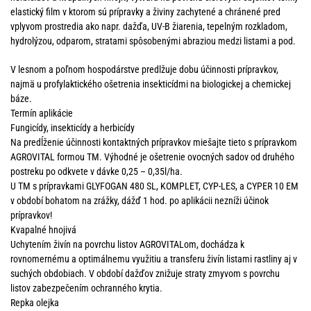
elastický film v ktorom sú prípravky a živiny zachytené a chránené pred
vplyvom prostredia ako napr. dažďa, UV-B žiarenia, tepelným rozkladom,
hydrolýzou, odparom, stratami spôsobenými abraziou medzi listami a pod.
V lesnom a poľnom hospodárstve predlžuje dobu účinnosti prípravkov,
najmä u profylaktického ošetrenia insekticídmi na biologickej a chemickej
báze.
Termín aplikácie
Fungicídy, insekticídy a herbicídy
Na predĺženie účinnosti kontaktných prípravkov miešajte tieto s prípravkom
AGROVITAL formou TM. Výhodné je ošetrenie ovocných sadov od druhého
postreku po odkvete v dávke 0,25 – 0,35l/ha.
U TM s prípravkami GLYFOGAN 480 SL, KOMPLET, CYP-LES, a CYPER 10 EM
v období bohatom na zrážky, dážď 1 hod. po aplikácii nezníži účinok
prípravkov!
Kvapalné hnojivá
Uchytením živín na povrchu listov AGROVITALom, dochádza k
rovnomernému a optimálnemu využitiu a transferu živín listami rastliny aj v
suchých obdobiach. V období dažďov znižuje straty zmyvom s povrchu
listov zabezpečením ochranného krytia.
Repka olejka