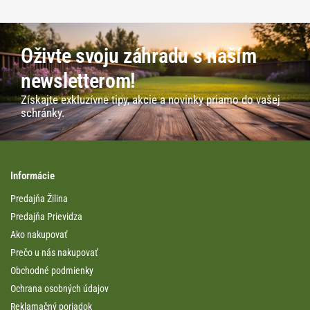
Oživte svoju záhradu s naším
newsletterom!
Získajte exkluzívne tipy, akcie a novinky priamo do vašej
schránky.
Informácie
Predajňa Žilina
Predajňa Prievidza
Ako nakupovať
Prečo u nás nakupovať
Obchodné podmienky
Ochrana osobných údajov
Reklamačný poriadok