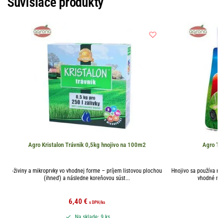
Súvisiace produkty
Agro Kristalon Trávnik 0,5kg hnojivo na 100m2
Agro T
-živiny a mikroprvky vo vhodnej forme – príjem listovou plochou
Hnojivo sa používa 
(ihneď) a následne koreňovou súst...
vhodné na
6,40
€
s DPH
/ks
Na sklade: 9 ks