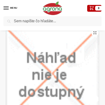
MENU
0
Vyhľadávanie
Domov
Hnojivá
Hnojivá trávnikové
Agro Trávnikové hnojivo 50 kg CS
/
/
/