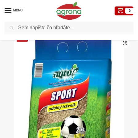
MENU
0
Vyhľadávanie
Domov
Agro Tráva zmes Šport 2kg taška
/
-13%