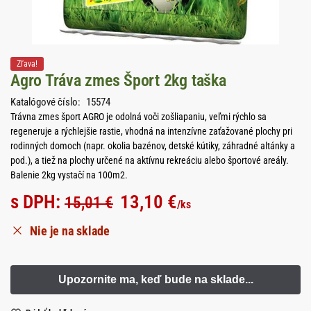
Zľava!
Agro Tráva zmes Šport 2kg taška
Katalógové číslo:
15574
Trávna zmes šport AGRO je odolná voči zošliapaniu, veľmi rýchlo sa
regeneruje a rýchlejšie rastie, vhodná na intenzívne zaťažované plochy pri
rodinných domoch (napr. okolia bazénov, detské kútiky, záhradné altánky a
pod.), a tiež na plochy určené na aktívnu rekreáciu alebo športové areály.
Balenie 2kg vystačí na 100m2.
s DPH:
13,10
€
15,01
€
/ks
Nie je na sklade