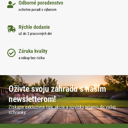
Odborné poradenstvo
ochotne poradí s výberom
Rýchle dodanie
už do 2 pracovných dní
Záruka kvality
a nákup bez rizika
Oživte svoju záhradu s naším
newsletterom!
Získajte exkluzívne tipy, akcie a novinky priamo do vašej
schránky.