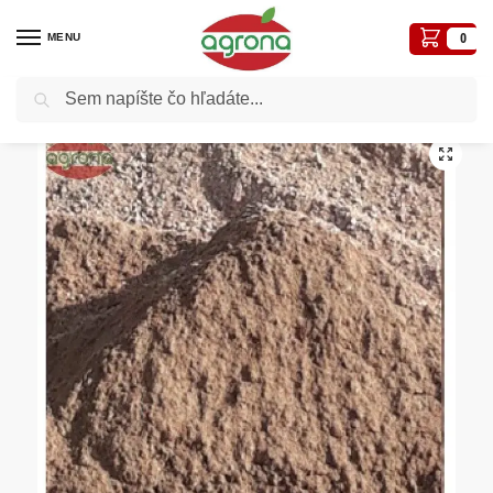
MENU
0
Vyhľadávanie
Domov
Zelená vegetačná strecha
Agro Strešný substrát intenzívny volne ložený bez dopravy
/
/