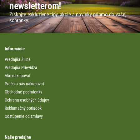
newsletterom!
Získajte exkluzívne tipy, akcie a novinky priamo do vašej
schránky.
Informácie
Predajňa Žilina
Predajňa Prievidza
Ako nakupovať
Prečo u nás nakupovať
Obchodné podmienky
Ochrana osobných údajov
Reklamačný poriadok
Odstúpenie od zmluvy
Naše predajne