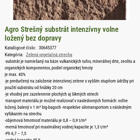
Agro Strešný substrát intenzívny volne
ložený bez dopravy
Katalógové číslo:
30645377
Kategória:
Zelená vegetačná strecha
-substrát je namiešaný na báze vulkanických tufov, minerálnej drte, zeolitu a
organických komponentov, podiel organickej hmoty
je max. 40%
-je predurčený na založenie intenzívnej zelene s vyšším stupňom údržby pri
použití substrátu od hrúbky 20 cm
-je vhodný pre zazelenenie plochých aj šikmých striech
-transport materiálu je možné realizovať v nasledovných formách: voľne
ložený, balený v 1 m³ big-bagoch -respektíve silotransportom s následným
vyfúkaním na strechu
-objemová hmotnosť materiálu je 0,8 – 0,9 t/m³
-merná hmotnosť pri maximálnej vodnej kapacite je 1,3 t/m³
-Ph 6,7 – 7,5
-vodná kapacita 45 %