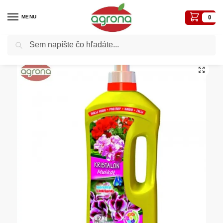
MENU
0
Vyhľadávanie
Domov
Hnojivá
Agro Kristalon Muškát 200g na 200 litrov zálievky
/
/