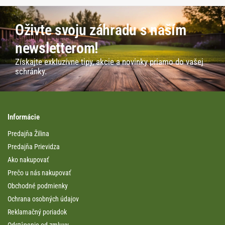
Oživte svoju záhradu s naším
newsletterom!
Získajte exkluzívne tipy, akcie a novinky priamo do vašej
schránky.
Informácie
Predajňa Žilina
Predajňa Prievidza
Ako nakupovať
Prečo u nás nakupovať
Obchodné podmienky
Ochrana osobných údajov
Reklamačný poriadok