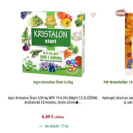
Agro Kristalon Štart 0,5kg
PW Waterholder 100
Agro Kristalon Štart 0,50 kg NPK 19-6-20+3MgO+7,5 ZLOŽENIE:
Hydrogél, ktorý po z
kryštalické ES hnojivo, rýchlo účinn�...
ju udr
6,40
€
s DPH
/ks
Na sklade: 17 ks