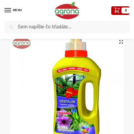
MENU
0
Vyhľadávanie
Domov
Hnojivá
Agro Kristalon Izbové rastliny 100g koncentrát
/
/