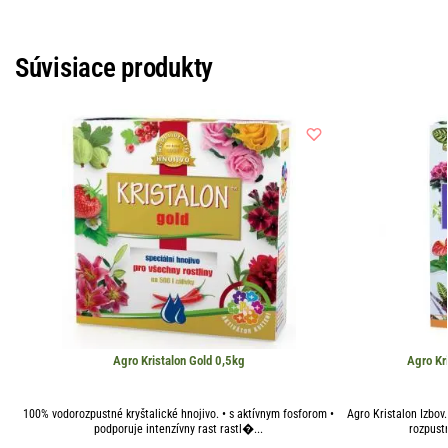
Súvisiace produkty
Agro Kristalon Gold 0,5kg
Agro Kri
100% vodorozpustné kryštalické hnojivo. • s aktívnym fosforom •
Agro Kristalon Izbov.
podporuje intenzívny rast rastl�...
rozpustn