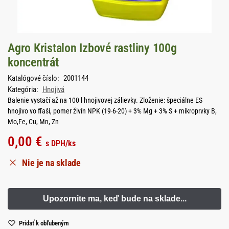
Agro Kristalon Izbové rastliny 100g
koncentrát
Katalógové číslo:
2001144
Kategória:
Hnojivá
Balenie vystačí až na 100 l hnojivovej zálievky. Zloženie: špeciálne ES
hnojivo vo fľaši, pomer živín NPK (19-6-20) + 3% Mg + 3% S + mikroprvky B,
Mo,Fe, Cu, Mn, Zn
0,00
€
s DPH
/ks
Nie je na sklade
Pridať k obľubeným