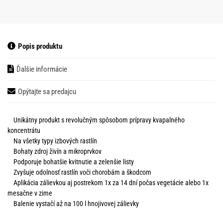
Popis produktu
Ďalšie informácie
Opýtajte sa predajcu
Unikátny produkt s revolučným spôsobom prípravy kvapalného
koncentrátu
Na všetky typy izbových rastlín
Bohaty zdroj živín a mikroprvkov
Podporuje bohatšie kvitnutie a zelenšie listy
Zvyšuje odolnosť rastlín voči chorobám a škodcom
Aplikácia zálievkou aj postrekom 1x za 14 dní počas vegetácie alebo 1x
mesačne v zime
Balenie vystačí až na 100 l hnojivovej zálievky