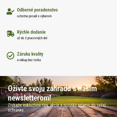
Odborné poradenstvo
ochotne poradí s výberom
Rýchle dodanie
už do 2 pracovných dní
Záruka kvality
a nákup bez rizika
Oživte svoju záhradu s naším
newsletterom!
Získajte exkluzívne tipy, akcie a novinky priamo do vašej
schránky.