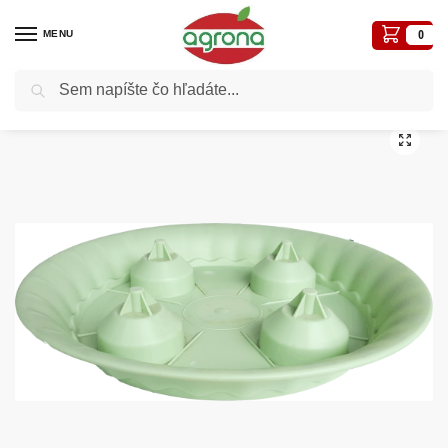
MENU
0
Vyhľadávanie
Domov
Kvetináče, plôtiky, sadbovače, vázy, truhlíky...
Ozdobné
Adel SVR 41cm zelená podložka (na kolieska)
/
/
/