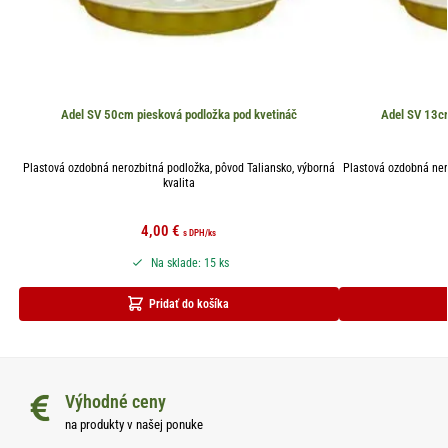
Adel SV 50cm piesková podložka pod kvetináč
Adel SV 13cm
Plastová ozdobná nerozbitná podložka, pôvod Taliansko, výborná
Plastová ozdobná ner
kvalita
4,00
€
s DPH
/ks
Na sklade: 15 ks
Pridať do košíka
Výhodné ceny
na produkty v našej ponuke