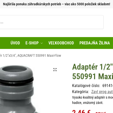
Najširšia ponuka záhradkárskych potrieb – viac ako 5000 položiek skladom!
Vyhľadávanie
ÚVOD
E-SHOP
VEĽKOOBCHOD
PREDAJŇA ŽILINA
ér 1/2″x3/4″, AQUACRAFT 550991 Maxi-Flow
Adaptér 1/2
550991 Maxi
Katalógové číslo:
69141
Kategória:
Zavl prog au
Vysoko kvalitný adsptér s mo
hadice, vnútorný závit.
2,46
€