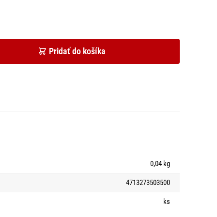
Pridať do košíka
0,04 kg
4713273503500
ks