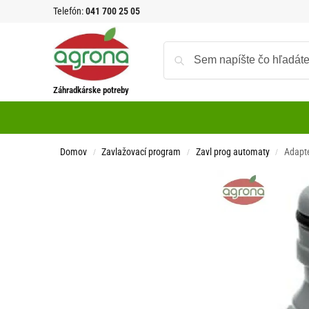
Telefón:
041 700 25 05
Záhradkárske potreby
Domov
Zavlažovací program
Zavl prog automaty
Adapt
/
/
/