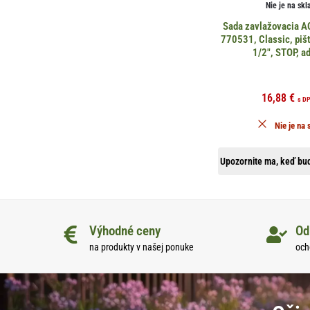
Nie je na skl
Sada zavlažovacia
770531, Classic, pišt
1/2″, STOP, a
16,88
€
s D
Nie je na 
Upozornite ma, keď bud
Výhodné ceny
Od
na produkty v našej ponuke
och