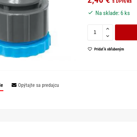
s DPH
/ks
Na sklade: 6 ks
Pridať k obľubeným
ie
Opýtajte sa predajcu