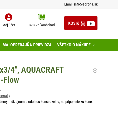
Email:
info@agrona.sk
0
Môj účet
B2B Veľkoobchod
MALOPREDAJŇA PRIEVIDZA
VŠETKO O NÁKUPE
″x3/4″, AQUACRAFT
-Flow
6
tomaty
derným dizajnom a odolnou konštrukciou, na pripojenie ku koncu