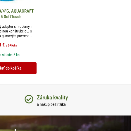
-3/4″G, AQUACRAFT
5 SoftTouch
ný adapter s moderným
olnou konštrukciou, s
 gumovým povrcho...
8
€
s DPH
/ks
 sklade: 6 ks
dať do košíka
Záruka kvality
a nákup bez rizika