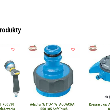
produkty
Nie 
FT 760530
Adaptér 3/4″G-1″G, AQUACRAFT
Rozprašovač
vlažovacia
550185 SoftTouch
8