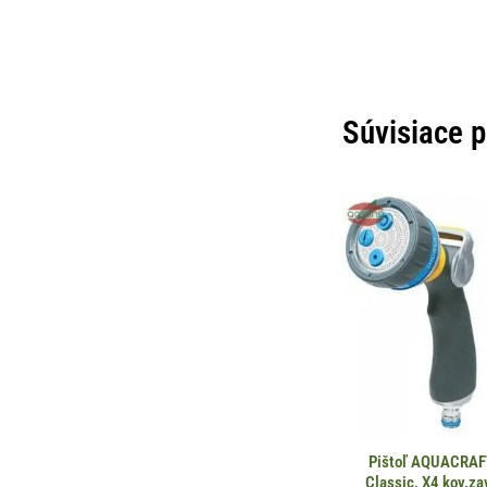
Súvisiace 
Pištoľ AQUACRA
Classic, X4 kov.za