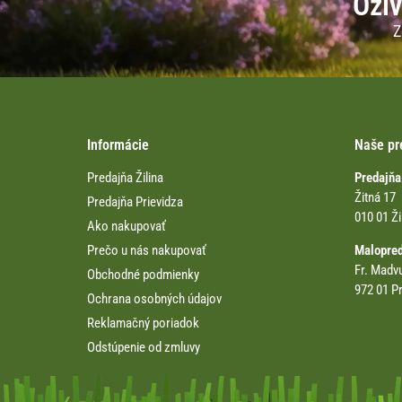
Oživ
Z
Informácie
Naše pr
Predajňa Žilina
Predajňa
Žitná 17
Predajňa Prievidza
010 01 Ži
Ako nakupovať
Prečo u nás nakupovať
Malopre
Fr. Madv
Obchodné podmienky
972 01 Pr
Ochrana osobných údajov
Reklamačný poriadok
Odstúpenie od zmluvy