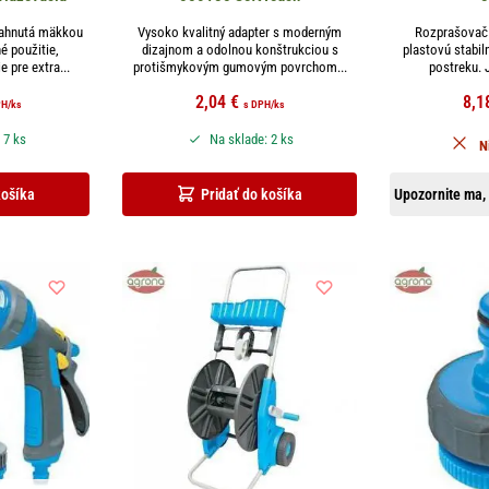
iahnutá mäkkou
Vysoko kvalitný adapter s moderným
Rozprašovač 
 použitie,
dizajnom a odolnou konštrukciou s
plastovú stabil
 pre extra...
protišmykovým gumovým povrchom...
postreku. J
2,04
€
8,1
PH
/ks
s DPH
/ks
 7 ks
Na sklade: 2 ks
N
košíka
Pridať do košíka
Upozornite ma, 