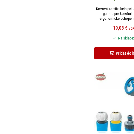
Kovová konštrukcia pot
gumou pre komfortné
ergonomické uchopenie
19,08
€
s D
Na sklade:
Pridať do 