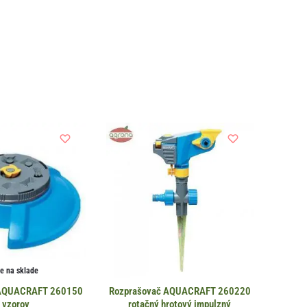
je na sklade
 AQUACRAFT 260150
Rozprašovač AQUACRAFT 260220
 vzorov
rotačný hrotový impulzný