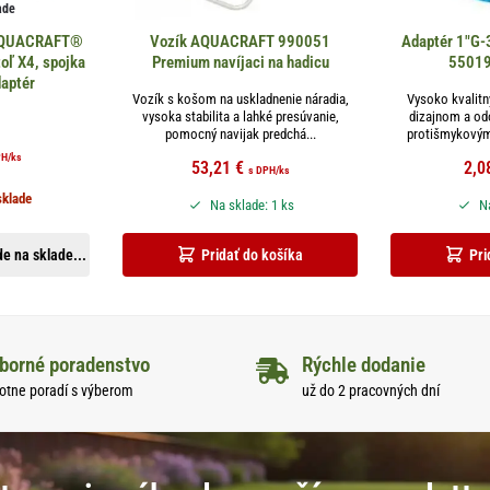
ade
 AQUACRAFT®
Vozík AQUACRAFT 990051
Adaptér 1″G
oľ X4, spojka
Premium navíjaci na hadicu
55019
daptér
Vozík s košom na uskladnenie náradia,
Vysoko kvalit
vysoka stabilita a lahké presúvanie,
dizajnom a od
pomocný navijak predchá...
protišmykovým
PH
/ks
53,21
€
2,0
s DPH
/ks
sklade
Na sklade: 1 ks
Na
e na sklade...
Pridať do košíka
Pri
borné poradenstvo
Rýchle dodanie
otne poradí s výberom
už do 2 pracovných dní