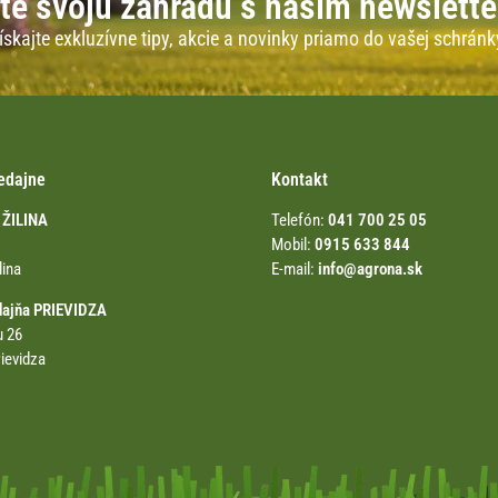
te svoju záhradu s naším newslett
ískajte exkluzívne tipy, akcie a novinky priamo do vašej schránk
edajne
Kontakt
 ŽILINA
Telefón:
041 700 25 05
Mobil:
0915 633 844
lina
E-mail:
info@agrona.sk
dajňa PRIEVIDZA
u 26
ievidza